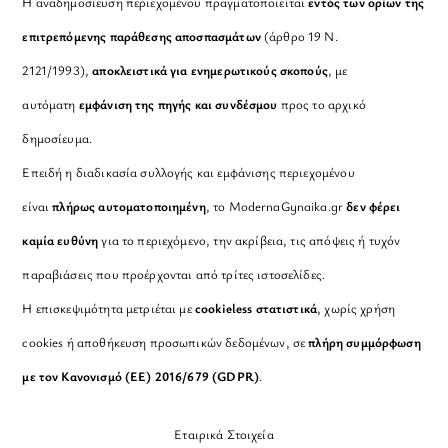
Η αναδημοσίευση περιεχομένου πραγματοποιείται
εντός των ορίων της
επιτρεπόμενης παράθεσης αποσπασμάτων
(άρθρο 19 Ν.
2121/1993),
αποκλειστικά για ενημερωτικούς σκοπούς
, με
αυτόματη
εμφάνιση της πηγής και συνδέσμου
προς το αρχικό
δημοσίευμα.
Επειδή η διαδικασία συλλογής και εμφάνισης περιεχομένου
είναι
πλήρως αυτοματοποιημένη
, το ModernaGynaika.gr
δεν φέρει
καμία ευθύνη
για το περιεχόμενο, την ακρίβεια, τις απόψεις ή τυχόν
παραβιάσεις που προέρχονται από τρίτες ιστοσελίδες.
Η επισκεψιμότητα μετριέται με
cookieless στατιστικά
, χωρίς χρήση
cookies ή αποθήκευση προσωπικών δεδομένων, σε
πλήρη συμμόρφωση
με τον Κανονισμό (ΕΕ) 2016/679 (GDPR)
.
Εταιρικά Στοιχεία