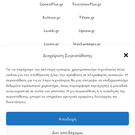
GoneisPlus.gr
TourismosPlus.gr
Kultura.gr
TVnea.gr
Loatki.gr
Upnow.gr
Loveis.gr
VresSyntages.gr
Διαχείριση Συγκατάθεσης
ModernaGynaika.gr
Xristianika.gr
Για να παρέχουμε την καλύτερη εμπειρία, χρησιμοποιούμε τεχνολογίες όπως
OikonomiaPlus.gr
ZoumeKalytera.gr
cookies για την αποθήκευση ή/και την πρόσβαση σε πληροφορίες συσκευών. Η
συγκατάθεση για τις εν λόγω τεχνολογίες θα μας επιτρέψει να επεξεργαστούμε
Oikotropia.gr
ZoumeSpiti.gr
δεδομένα προσωπικού χαρακτήρα, όπως συμπεριφορά περιήγησης ή μοναδικά
αναγνωριστικά σε αυτόν τον ιστότοπο. Η μη συγκατάθεση ή η ανάκληση της
συγκατάθεσης, μπορεί να επηρεάσει αρνητικά ορισμένες λειτουργίες και
Perepet.gr
δυνατότητες.
© 2026
Orama Group
(Orama Group Μ.Ι.Κ.Ε.) | Α.Φ.Μ.
Αποδοχή
801086294 – Δ.Ο.Υ. ΚΕΦΟΔΕ Αττικής | Γ.Ε.ΜΗ
148748903000 | Έδρα: Αθήνα, Ελλάδα |
Δεν αποδέχομαι