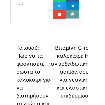
«
»
ΠΡΟΗΓΟΥΜΕΝΟ
ΕΠΟΜΕΝΟ
Τατουάζ:
Bιταμίνη C το
Πώς να τα
καλοκαίρι: Η
φροντίσετε
αντιοξειδωτική
σωστά το
ασπίδα σου
καλοκαίρι για
για νεανική
να
και ελαστική
διατηρήσουν
επιδερμίδα
το χρώμα και