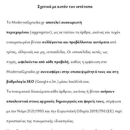
Σχετικά με αυτόν τον ιστότοπο
Το ModernaGynaika.gr
αποτελεί συσσωρευτή
περιεχομένου
(aggregator), ως εκ τούτου τα άρθρα, εικόνες και τυχόν
ενσωματωμένα βίντεο
συλλέγονται και προβάλλονται αυτόματα
από
τρίτες, ελληνικές και μη, ιστοσελίδες. Οι ιστοσελίδες αυτές, ως
πηγές,
ωφελούνται από κάθε προβολή
, καθώς η εμφάνιση στο
ModernaGynaika.gr
συνεισφέρει στην επισκεψιμότητά τους και στη
βαθμολογία SEO
(Google κ.λπ.) μέσω backlink κοκ.
Τα πνευματικά δικαιώματα κάθε άρθρου, εικόνας ή βίντεο
ανήκουν
αποκλειστικά στους αρχικούς δημιουργούς και φορείς τους
, σύμφωνα
με τον Νόμο 2121/1993 και την Ευρωπαϊκή Οδηγία 2019/790 (ΕΕ) περί
προστασίας της πνευματικής ιδιοκτησίας.