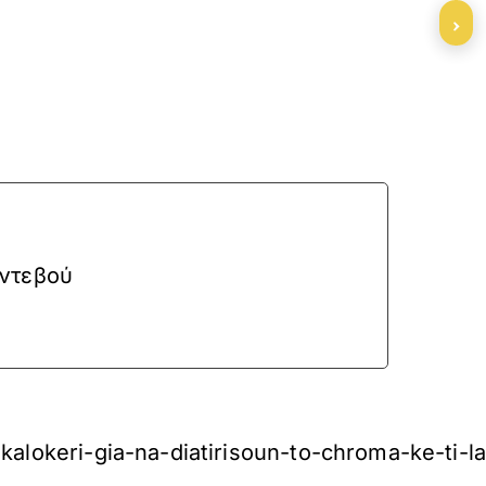
›
αντεβού
kalokeri-gia-na-diatirisoun-to-chroma-ke-ti-l