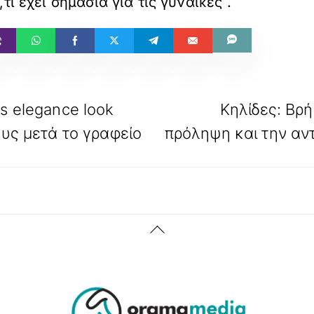
,τι έχει σημασία για τις γυναίκες
.
s elegance look
Κηλίδες: Βρή
ους μετά το γραφείο
πρόληψη και την αντ
Back
To
Top