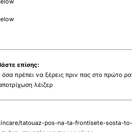
Below
Below
βάστε επίσης:
 όσα πρέπει να ξέρεις πριν πας στο πρώτο ρ
αποτρίχωση λέιζερ
kincare/tatouaz-pos-na-ta-frontisete-sosta-to-