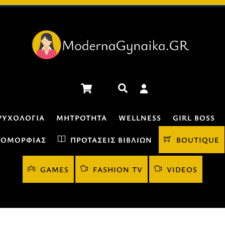
Cart
Αναζήτηση
ΨΥΧΟΛΟΓΊΑ
ΜΗΤΡΌΤΗΤΑ
WELLNESS
GIRL BOSS
 ΟΜΟΡΦΙΆΣ
ΠΡΟΤΆΣΕΙΣ ΒΙΒΛΊΩΝ
BOUTIQUE
GAMES
FASHION TV
VIDEOS