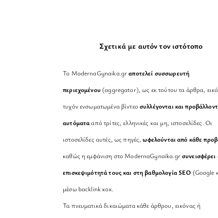
Σχετικά με αυτόν τον ιστότοπο
Το ModernaGynaika.gr
αποτελεί συσσωρευτή
περιεχομένου
(aggregator), ως εκ τούτου τα άρθρα, εικό
τυχόν ενσωματωμένα βίντεο
συλλέγονται και προβάλλοντ
αυτόματα
από τρίτες, ελληνικές και μη, ιστοσελίδες. Οι
ιστοσελίδες αυτές, ως πηγές,
ωφελούνται από κάθε προ
καθώς η εμφάνιση στο ModernaGynaika.gr
συνεισφέρει 
επισκεψιμότητά τους και στη βαθμολογία SEO
(Google κ
μέσω backlink κοκ.
Τα πνευματικά δικαιώματα κάθε άρθρου, εικόνας ή