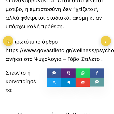
επαναλαμβάνονται. Όταν αυτό γίνεται
μοτίβο, η εμπιστοσύνη δεν “χτίζεται”,
αλλά φθείρεται σταδιακά, ακόμη κι αν
υπάρχει καλή πρόθεση.
‹
›
Το πρωτότυπο άρθρο
https://www.govastileto.gr/wellness/psycho
ανήκει στο
Ψυχολογια – Γόβα Στιλέτο
.
«
»
ΠΡΟΗΓΟΥΜΕΝΟ
ΕΠΟΜΕΝΟ