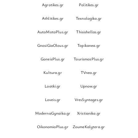
Agrotikes.gr
Politikes.gr
Athlitikes.gr
Texnologika.gr
AutoMotoPlus.gr
Thisishellas.gr
GnosiGiaOlous.gr
Topikanea.gr
GoneisPlus.gr
TourismosPlus.gr
Kultura.gr
TVnea.gr
Loatki.gr
Upnow.gr
Loveis.gr
VresSyntages.gr
ModernaGynaika.gr
Xristianika.gr
OikonomiaPlus.gr
ZoumeKalytera.gr