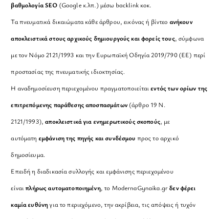
βαθμολογία SEO
(Google κ.λπ.) μέσω backlink κοκ.
Τα πνευματικά δικαιώματα κάθε άρθρου, εικόνας ή βίντεο
ανήκουν
αποκλειστικά στους αρχικούς δημιουργούς και φορείς τους
, σύμφωνα
με τον Νόμο 2121/1993 και την Ευρωπαϊκή Οδηγία 2019/790 (ΕΕ) περί
προστασίας της πνευματικής ιδιοκτησίας.
Η αναδημοσίευση περιεχομένου πραγματοποιείται
εντός των ορίων της
επιτρεπόμενης παράθεσης αποσπασμάτων
(άρθρο 19 Ν.
2121/1993),
αποκλειστικά για ενημερωτικούς σκοπούς
, με
αυτόματη
εμφάνιση της πηγής και συνδέσμου
προς το αρχικό
δημοσίευμα.
Επειδή η διαδικασία συλλογής και εμφάνισης περιεχομένου
είναι
πλήρως αυτοματοποιημένη
, το ModernaGynaika.gr
δεν φέρει
καμία ευθύνη
για το περιεχόμενο, την ακρίβεια, τις απόψεις ή τυχόν