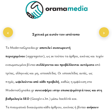
‹
›
Σχετικά με αυτόν τον ιστότοπο
Το ModernaGynaika.gr
αποτελεί συσσωρευτή
περιεχομένου
(aggregator), ως εκ τούτου τα άρθρα, εικόνες και τυχόν
ενσωματωμένα βίντεο
συλλέγονται και προβάλλονται αυτόματα
από
τρίτες, ελληνικές και μη, ιστοσελίδες. Οι ιστοσελίδες αυτές, ως
πηγές,
ωφελούνται από κάθε προβολή
, καθώς η εμφάνιση στο
ModernaGynaika.gr
συνεισφέρει στην επισκεψιμότητά τους και στη
βαθμολογία SEO
(Google κ.λπ.) μέσω backlink κοκ.
Τα πνευματικά δικαιώματα κάθε άρθρου, εικόνας ή βίντεο
ανήκουν