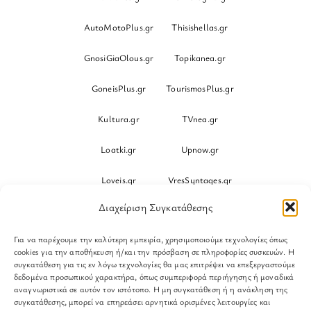
AutoMotoPlus.gr
Thisishellas.gr
GnosiGiaOlous.gr
Topikanea.gr
GoneisPlus.gr
TourismosPlus.gr
Kultura.gr
TVnea.gr
Loatki.gr
Upnow.gr
Loveis.gr
VresSyntages.gr
Διαχείριση Συγκατάθεσης
ModernaGynaika.gr
Xristianika.gr
Για να παρέχουμε την καλύτερη εμπειρία, χρησιμοποιούμε τεχνολογίες όπως
OikonomiaPlus.gr
ZoumeKalytera.gr
cookies για την αποθήκευση ή/και την πρόσβαση σε πληροφορίες συσκευών. Η
συγκατάθεση για τις εν λόγω τεχνολογίες θα μας επιτρέψει να επεξεργαστούμε
Oikotropia.gr
ZoumeSpiti.gr
δεδομένα προσωπικού χαρακτήρα, όπως συμπεριφορά περιήγησης ή μοναδικά
αναγνωριστικά σε αυτόν τον ιστότοπο. Η μη συγκατάθεση ή η ανάκληση της
συγκατάθεσης, μπορεί να επηρεάσει αρνητικά ορισμένες λειτουργίες και
Perepet.gr