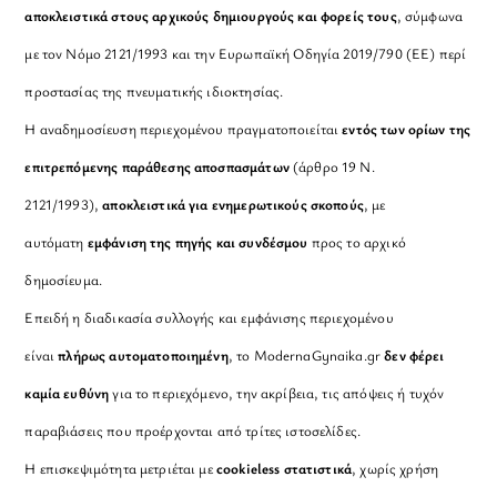
αποκλειστικά στους αρχικούς δημιουργούς και φορείς τους
, σύμφωνα
με τον Νόμο 2121/1993 και την Ευρωπαϊκή Οδηγία 2019/790 (ΕΕ) περί
προστασίας της πνευματικής ιδιοκτησίας.
Η αναδημοσίευση περιεχομένου πραγματοποιείται
εντός των ορίων της
επιτρεπόμενης παράθεσης αποσπασμάτων
(άρθρο 19 Ν.
2121/1993),
αποκλειστικά για ενημερωτικούς σκοπούς
, με
αυτόματη
εμφάνιση της πηγής και συνδέσμου
προς το αρχικό
δημοσίευμα.
Επειδή η διαδικασία συλλογής και εμφάνισης περιεχομένου
είναι
πλήρως αυτοματοποιημένη
, το ModernaGynaika.gr
δεν φέρει
καμία ευθύνη
για το περιεχόμενο, την ακρίβεια, τις απόψεις ή τυχόν
παραβιάσεις που προέρχονται από τρίτες ιστοσελίδες.
Η επισκεψιμότητα μετριέται με
cookieless στατιστικά
, χωρίς χρήση