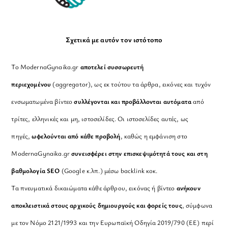
Σχετικά με αυτόν τον ιστότοπο
Το ModernaGynaika.gr
αποτελεί συσσωρευτή
περιεχομένου
(aggregator), ως εκ τούτου τα άρθρα, εικόνες και τυχόν
ενσωματωμένα βίντεο
συλλέγονται και προβάλλονται αυτόματα
από
τρίτες, ελληνικές και μη, ιστοσελίδες. Οι ιστοσελίδες αυτές, ως
πηγές,
ωφελούνται από κάθε προβολή
, καθώς η εμφάνιση στο
ModernaGynaika.gr
συνεισφέρει στην επισκεψιμότητά τους και στη
βαθμολογία SEO
(Google κ.λπ.) μέσω backlink κοκ.
Τα πνευματικά δικαιώματα κάθε άρθρου, εικόνας ή βίντεο
ανήκουν
αποκλειστικά στους αρχικούς δημιουργούς και φορείς τους
, σύμφωνα
με τον Νόμο 2121/1993 και την Ευρωπαϊκή Οδηγία 2019/790 (ΕΕ) περί