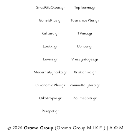
GnosiGiaOlous.gr
Topikanea.gr
GoneisPlus.gr
TourismosPlus.gr
Kultura.gr
TVnea.gr
Loatki.gr
Upnow.gr
Loveis.gr
VresSyntages.gr
ModernaGynaika.gr
Xristianika.gr
OikonomiaPlus.gr
ZoumeKalytera.gr
Oikotropia.gr
ZoumeSpiti.gr
Perepet.gr
© 2026
Orama Group
(Orama Group Μ.Ι.Κ.Ε.) | Α.Φ.Μ.