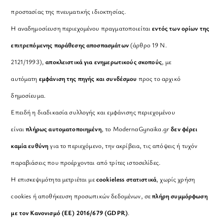
προστασίας της πνευματικής ιδιοκτησίας.
Η αναδημοσίευση περιεχομένου πραγματοποιείται
εντός των ορίων της
επιτρεπόμενης παράθεσης αποσπασμάτων
(άρθρο 19 Ν.
2121/1993),
αποκλειστικά για ενημερωτικούς σκοπούς
, με
αυτόματη
εμφάνιση της πηγής και συνδέσμου
προς το αρχικό
δημοσίευμα.
Επειδή η διαδικασία συλλογής και εμφάνισης περιεχομένου
είναι
πλήρως αυτοματοποιημένη
, το ModernaGynaika.gr
δεν φέρει
καμία ευθύνη
για το περιεχόμενο, την ακρίβεια, τις απόψεις ή τυχόν
παραβιάσεις που προέρχονται από τρίτες ιστοσελίδες.
Η επισκεψιμότητα μετριέται με
cookieless στατιστικά
, χωρίς χρήση
cookies ή αποθήκευση προσωπικών δεδομένων, σε
πλήρη συμμόρφωση
με τον Κανονισμό (ΕΕ) 2016/679 (GDPR)
.