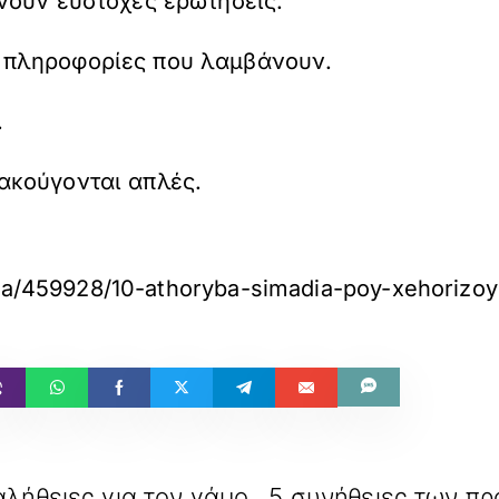
άνουν εύστοχες ερωτήσεις.
ς πληροφορίες που λαμβάνουν.
.
 ακούγονται απλές.
ogia/459928/10-athoryba-simadia-poy-xehorizo
λήθειες για τον γάμο
5 συνήθειες των π