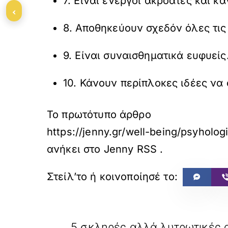
7. Είναι ενεργοί ακροατές και κ
‹
8. Αποθηκεύουν σχεδόν όλες τι
9. Είναι συναισθηματικά ευφυείς
10. Κάνουν περίπλοκες ιδέες να
Το πρωτότυπο άρθρο
https://jenny.gr/well-being/psyhol
ανήκει στο
Jenny RSS
.
«
ΠΡΟΗΓΟΥΜΕΝΟ
5 σκληρές αλλά λυτρωτικές α