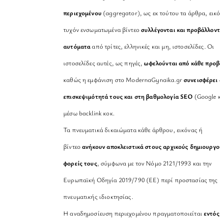
περιεχομένου
(aggregator), ως εκ τούτου τα άρθρα, εικό
τυχόν ενσωματωμένα βίντεο
συλλέγονται και προβάλλοντ
αυτόματα
από τρίτες, ελληνικές και μη, ιστοσελίδες. Οι
ιστοσελίδες αυτές, ως πηγές,
ωφελούνται από κάθε προ
καθώς η εμφάνιση στο ModernaGynaika.gr
συνεισφέρει 
επισκεψιμότητά τους και στη βαθμολογία SEO
(Google κ
μέσω backlink κοκ.
Τα πνευματικά δικαιώματα κάθε άρθρου, εικόνας ή
βίντεο
ανήκουν αποκλειστικά στους αρχικούς δημιουργο
φορείς τους
, σύμφωνα με τον Νόμο 2121/1993 και την
Ευρωπαϊκή Οδηγία 2019/790 (ΕΕ) περί προστασίας της
πνευματικής ιδιοκτησίας.
Η αναδημοσίευση περιεχομένου πραγματοποιείται
εντός