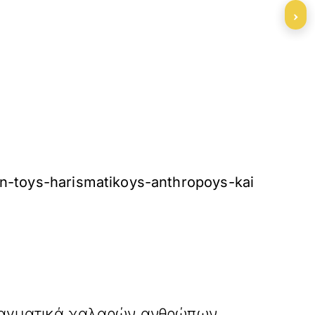
›
yn-toys-harismatikoys-anthropoys-kai
»
ΕΠΟΜΕΝΟ
ραγματικά χαλαρών ανθρώπων