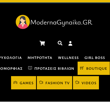
Cart
Αναζήτηση
ΨΥΧΟΛΟΓΊΑ
ΜΗΤΡΌΤΗΤΑ
WELLNESS
GIRL BOSS
 ΟΜΟΡΦΙΆΣ
ΠΡΟΤΆΣΕΙΣ ΒΙΒΛΊΩΝ
BOUTIQUE
GAMES
FASHION TV
VIDEOS