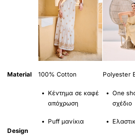
Material
100% Cotton
Polyester 
Κέντημα σε καφέ
One sh
απόχρωση
σχέδιο
Puff μανίκια
Ελαστι
Design