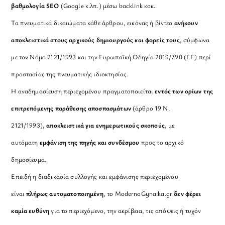
βαθμολογία SEO
(Google κ.λπ.) μέσω backlink κοκ.
Τα πνευματικά δικαιώματα κάθε άρθρου, εικόνας ή βίντεο
ανήκουν
αποκλειστικά στους αρχικούς δημιουργούς και φορείς τους
, σύμφωνα
με τον Νόμο 2121/1993 και την Ευρωπαϊκή Οδηγία 2019/790 (ΕΕ) περί
προστασίας της πνευματικής ιδιοκτησίας.
Η αναδημοσίευση περιεχομένου πραγματοποιείται
εντός των ορίων της
επιτρεπόμενης παράθεσης αποσπασμάτων
(άρθρο 19 Ν.
2121/1993),
αποκλειστικά για ενημερωτικούς σκοπούς
, με
αυτόματη
εμφάνιση της πηγής και συνδέσμου
προς το αρχικό
δημοσίευμα.
Επειδή η διαδικασία συλλογής και εμφάνισης περιεχομένου
είναι
πλήρως αυτοματοποιημένη
, το ModernaGynaika.gr
δεν φέρει
καμία ευθύνη
για το περιεχόμενο, την ακρίβεια, τις απόψεις ή τυχόν