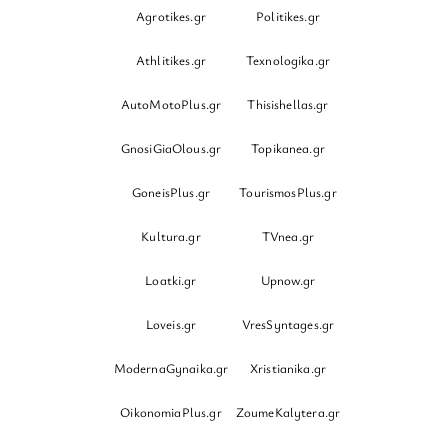
Agrotikes.gr
Politikes.gr
Athlitikes.gr
Texnologika.gr
AutoMotoPlus.gr
Thisishellas.gr
GnosiGiaOlous.gr
Topikanea.gr
GoneisPlus.gr
TourismosPlus.gr
Kultura.gr
TVnea.gr
Loatki.gr
Upnow.gr
Loveis.gr
VresSyntages.gr
ModernaGynaika.gr
Xristianika.gr
OikonomiaPlus.gr
ZoumeKalytera.gr