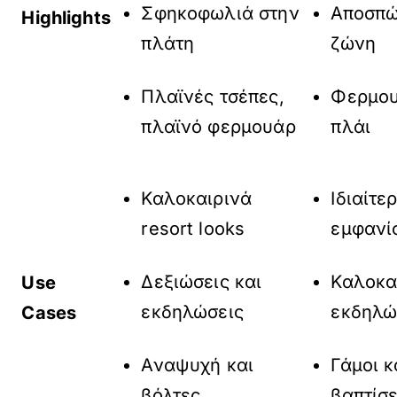
Σφηκοφωλιά στην
Αποσπ
Highlights
πλάτη
ζώνη
Πλαϊνές τσέπες,
Φερμου
πλαϊνό φερμουάρ
πλάι
Καλοκαιρινά
Ιδιαίτε
resort looks
εμφανί
Δεξιώσεις και
Καλοκα
Use
εκδηλώσεις
εκδηλώ
Cases
Αναψυχή και
Γάμοι κ
βόλτες
βαπτίσε