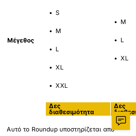
S
M
M
L
Μέγεθος
L
XL
XL
XXL
Δες
Δες
διαθεσιμότητα
διαθεσ
Αυτό το Roundup υποστηρίζεται από