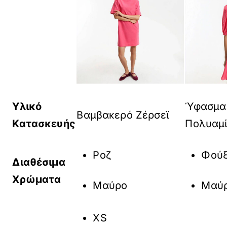
Υλικό
Ύφασμα 
Βαμβακερό Ζέρσεϊ
Κατασκευής
Πολυαμ
Ροζ
Φούξ
Διαθέσιμα
Χρώματα
Μαύρο
Μαύ
XS