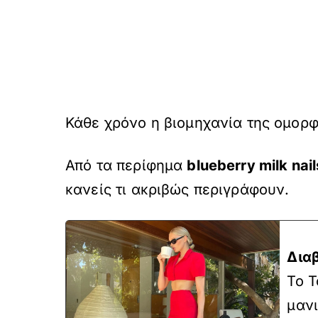
Κάθε χρόνο η βιομηχανία της ομορ
Από τα περίφημα
blueberry milk nail
κανείς τι ακριβώς περιγράφουν.
Δια
To T
μανι