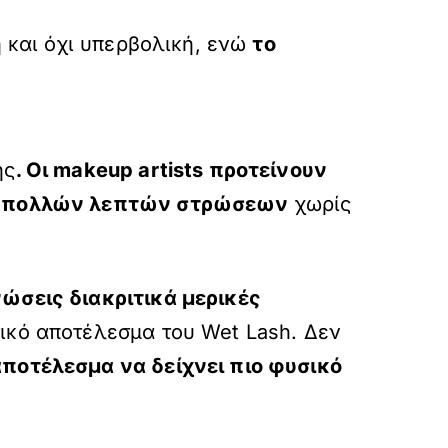
ή και όχι υπερβολική, ενώ
το
ής
. Οι
makeup
artists προτείνουν
ήκη πολλών λεπτών στρώσεων
χωρίς
νώσεις διακριτικά μερικές
τικό αποτέλεσμα του Wet Lash. Δεν
ποτέλεσμα να δείχνει πιο φυσικό