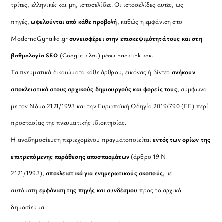
τρίτες, ελληνικές και μη, ιστοσελίδες. Οι ιστοσελίδες αυτές, ως
πηγές,
ωφελούνται από κάθε προβολή
, καθώς η εμφάνιση στο
ModernaGynaika.gr
συνεισφέρει στην επισκεψιμότητά τους και στη
βαθμολογία SEO
(Google κ.λπ.) μέσω backlink κοκ.
Τα πνευματικά δικαιώματα κάθε άρθρου, εικόνας ή βίντεο
ανήκουν
αποκλειστικά στους αρχικούς δημιουργούς και φορείς τους
, σύμφωνα
με τον Νόμο 2121/1993 και την Ευρωπαϊκή Οδηγία 2019/790 (ΕΕ) περί
προστασίας της πνευματικής ιδιοκτησίας.
Η αναδημοσίευση περιεχομένου πραγματοποιείται
εντός των ορίων της
επιτρεπόμενης παράθεσης αποσπασμάτων
(άρθρο 19 Ν.
2121/1993),
αποκλειστικά για ενημερωτικούς σκοπούς
, με
αυτόματη
εμφάνιση της πηγής και συνδέσμου
προς το αρχικό
δημοσίευμα.