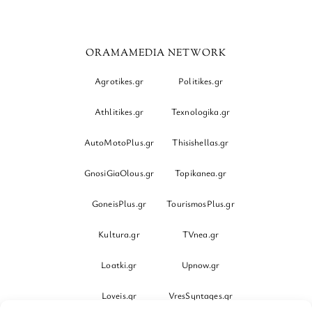
ORAMAMEDIA NETWORK
Agrotikes.gr
Politikes.gr
Athlitikes.gr
Texnologika.gr
AutoMotoPlus.gr
Thisishellas.gr
GnosiGiaOlous.gr
Topikanea.gr
GoneisPlus.gr
TourismosPlus.gr
Kultura.gr
TVnea.gr
Loatki.gr
Upnow.gr
Loveis.gr
VresSyntages.gr