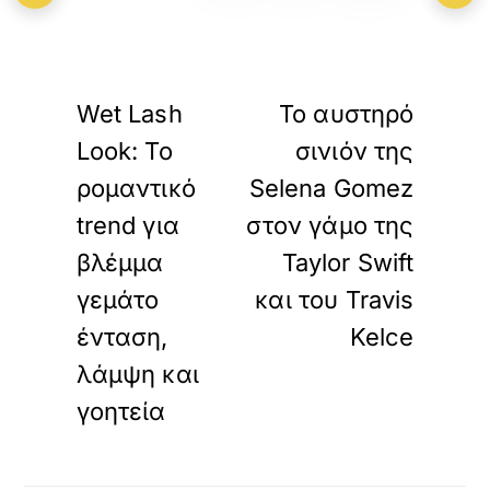
«
»
ΠΡΟΗΓΟΥΜΕΝΟ
ΕΠΟΜΕΝΟ
Wet Lash
Το αυστηρό
Look: To
σινιόν της
ρομαντικό
Selena Gomez
trend για
στον γάμο της
βλέμμα
Taylor Swift
γεμάτο
και του Travis
ένταση,
Kelce
λάμψη και
γοητεία