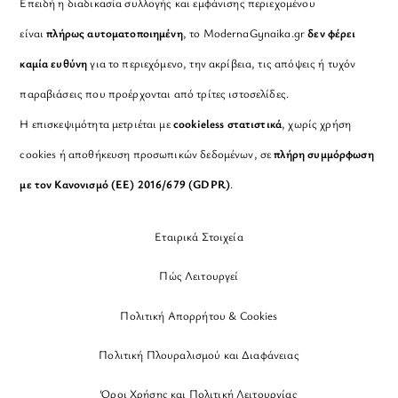
Επειδή η διαδικασία συλλογής και εμφάνισης περιεχομένου
είναι
πλήρως αυτοματοποιημένη
, το ModernaGynaika.gr
δεν φέρει
καμία ευθύνη
για το περιεχόμενο, την ακρίβεια, τις απόψεις ή τυχόν
παραβιάσεις που προέρχονται από τρίτες ιστοσελίδες.
Η επισκεψιμότητα μετριέται με
cookieless στατιστικά
, χωρίς χρήση
cookies ή αποθήκευση προσωπικών δεδομένων, σε
πλήρη συμμόρφωση
με τον Κανονισμό (ΕΕ) 2016/679 (GDPR)
.
Εταιρικά Στοιχεία
Πώς Λειτουργεί
Πολιτική Απορρήτου & Cookies
Πολιτική Πλουραλισμού και Διαφάνειας
Όροι Χρήσης και Πολιτική Λειτουργίας