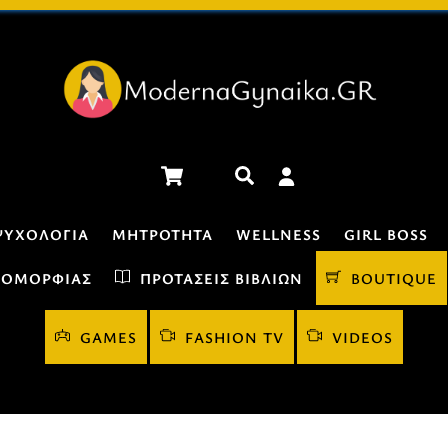
Cart
Αναζήτηση
ΨΥΧΟΛΟΓΊΑ
ΜΗΤΡΌΤΗΤΑ
WELLNESS
GIRL BOSS
 ΟΜΟΡΦΙΆΣ
ΠΡΟΤΆΣΕΙΣ ΒΙΒΛΊΩΝ
BOUTIQUE
GAMES
FASHION TV
VIDEOS