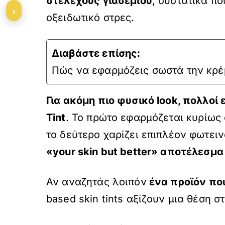
στελέχους γιασεμιού
, συστατικά π
‹
οξειδωτικό στρες.
Διαβάστε επίσης:
Πώς να εφαρμόζεις σωστά την κρέ
Για ακόμη πιο φυσικό look, πολλοί
Tint
. Το πρώτο εφαρμόζεται κυρίως
το δεύτερο χαρίζει επιπλέον φωτει
«your skin but better» αποτέλεσμ
Αν αναζητάς λοιπόν
ένα προϊόν που
based skin tints αξίζουν μια θέση σ