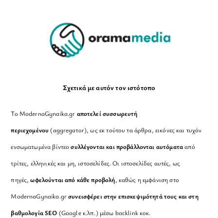
Top
Σχετικά με αυτόν τον ιστότοπο
Το ModernaGynaika.gr
αποτελεί συσσωρευτή
περιεχομένου
(aggregator), ως εκ τούτου τα άρθρα, εικόνες και τυχόν
ενσωματωμένα βίντεο
συλλέγονται και προβάλλονται αυτόματα
από
τρίτες, ελληνικές και μη, ιστοσελίδες. Οι ιστοσελίδες αυτές, ως
πηγές,
ωφελούνται από κάθε προβολή
, καθώς η εμφάνιση στο
ModernaGynaika.gr
συνεισφέρει στην επισκεψιμότητά τους και στη
βαθμολογία SEO
(Google κ.λπ.) μέσω backlink κοκ.