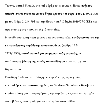
Τα πνευματικά δικαιώματα κάθε άρθρου, εικόνας ή βίντεο
ανήκουν
αποκλειστικά στους αρχικούς δημιουργούς και φορείς τους
, σύμφωνα
με τον Νόμο 2121/1993 και την Ευρωπαϊκή Οδηγία 2019/790 (ΕΕ) περί
προστασίας της πνευματικής ιδιοκτησίας.
Η αναδημοσίευση περιεχομένου πραγματοποιείται
εντός των ορίων της
επιτρεπόμενης παράθεσης αποσπασμάτων
(άρθρο 19 Ν.
2121/1993),
αποκλειστικά για ενημερωτικούς σκοπούς
, με
αυτόματη
εμφάνιση της πηγής και συνδέσμου
προς το αρχικό
δημοσίευμα.
Επειδή η διαδικασία συλλογής και εμφάνισης περιεχομένου
είναι
πλήρως αυτοματοποιημένη
, το ModernaGynaika.gr
δεν φέρει
καμία ευθύνη
για το περιεχόμενο, την ακρίβεια, τις απόψεις ή τυχόν
παραβιάσεις που προέρχονται από τρίτες ιστοσελίδες.