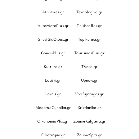
Athlitikes.gr
Texnologika.gr
AutoMotoPlus.gr
Thisishellas.gr
GnosiGiaOlous.gr
Topikanea.gr
GoneisPlus.gr
TourismosPlus.gr
Kultura.gr
TVnea.gr
Loatki.gr
Upnow.gr
Loveis.gr
VresSyntages.gr
ModernaGynaika.gr
Xristianika.gr
OikonomiaPlus.gr
ZoumeKalytera.gr
Oikotropia.gr
ZoumeSpiti.gr