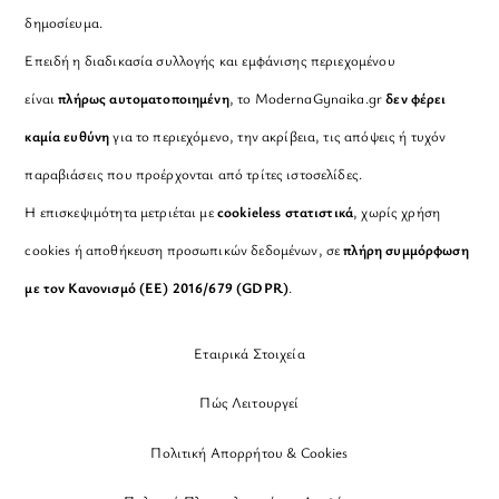
δημοσίευμα.
Επειδή η διαδικασία συλλογής και εμφάνισης περιεχομένου
είναι
πλήρως αυτοματοποιημένη
, το ModernaGynaika.gr
δεν φέρει
καμία ευθύνη
για το περιεχόμενο, την ακρίβεια, τις απόψεις ή τυχόν
παραβιάσεις που προέρχονται από τρίτες ιστοσελίδες.
Η επισκεψιμότητα μετριέται με
cookieless στατιστικά
, χωρίς χρήση
cookies ή αποθήκευση προσωπικών δεδομένων, σε
πλήρη συμμόρφωση
με τον Κανονισμό (ΕΕ) 2016/679 (GDPR)
.
Εταιρικά Στοιχεία
Πώς Λειτουργεί
Πολιτική Απορρήτου & Cookies