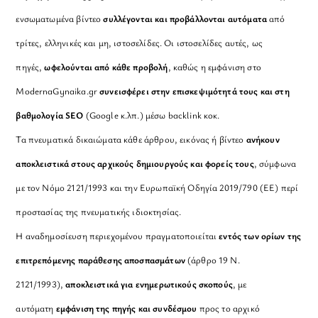
ενσωματωμένα βίντεο
συλλέγονται και προβάλλονται αυτόματα
από
τρίτες, ελληνικές και μη, ιστοσελίδες. Οι ιστοσελίδες αυτές, ως
πηγές,
ωφελούνται από κάθε προβολή
, καθώς η εμφάνιση στο
ModernaGynaika.gr
συνεισφέρει στην επισκεψιμότητά τους και στη
βαθμολογία SEO
(Google κ.λπ.) μέσω backlink κοκ.
Τα πνευματικά δικαιώματα κάθε άρθρου, εικόνας ή βίντεο
ανήκουν
αποκλειστικά στους αρχικούς δημιουργούς και φορείς τους
, σύμφωνα
με τον Νόμο 2121/1993 και την Ευρωπαϊκή Οδηγία 2019/790 (ΕΕ) περί
προστασίας της πνευματικής ιδιοκτησίας.
Η αναδημοσίευση περιεχομένου πραγματοποιείται
εντός των ορίων της
επιτρεπόμενης παράθεσης αποσπασμάτων
(άρθρο 19 Ν.
2121/1993),
αποκλειστικά για ενημερωτικούς σκοπούς
, με
αυτόματη
εμφάνιση της πηγής και συνδέσμου
προς το αρχικό