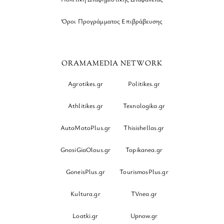
Όροι Προγράμματος Επιβράβευσης
ORAMAMEDIA NETWORK
Agrotikes.gr
Politikes.gr
Athlitikes.gr
Texnologika.gr
AutoMotoPlus.gr
Thisishellas.gr
GnosiGiaOlous.gr
Topikanea.gr
GoneisPlus.gr
TourismosPlus.gr
Kultura.gr
TVnea.gr
Loatki.gr
Upnow.gr