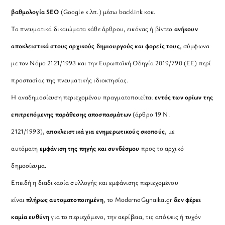
βαθμολογία SEO
(Google κ.λπ.) μέσω backlink κοκ.
Τα πνευματικά δικαιώματα κάθε άρθρου, εικόνας ή βίντεο
ανήκουν
αποκλειστικά στους αρχικούς δημιουργούς και φορείς τους
, σύμφωνα
με τον Νόμο 2121/1993 και την Ευρωπαϊκή Οδηγία 2019/790 (ΕΕ) περί
προστασίας της πνευματικής ιδιοκτησίας.
Η αναδημοσίευση περιεχομένου πραγματοποιείται
εντός των ορίων της
επιτρεπόμενης παράθεσης αποσπασμάτων
(άρθρο 19 Ν.
2121/1993),
αποκλειστικά για ενημερωτικούς σκοπούς
, με
αυτόματη
εμφάνιση της πηγής και συνδέσμου
προς το αρχικό
δημοσίευμα.
Επειδή η διαδικασία συλλογής και εμφάνισης περιεχομένου
είναι
πλήρως αυτοματοποιημένη
, το ModernaGynaika.gr
δεν φέρει
καμία ευθύνη
για το περιεχόμενο, την ακρίβεια, τις απόψεις ή τυχόν