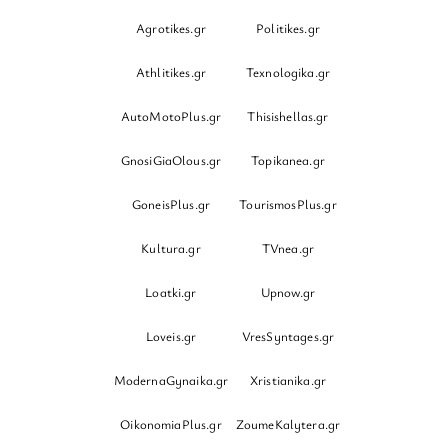
Agrotikes.gr
Politikes.gr
Athlitikes.gr
Texnologika.gr
AutoMotoPlus.gr
Thisishellas.gr
GnosiGiaOlous.gr
Topikanea.gr
GoneisPlus.gr
TourismosPlus.gr
Kultura.gr
TVnea.gr
Loatki.gr
Upnow.gr
Loveis.gr
VresSyntages.gr
ModernaGynaika.gr
Xristianika.gr
OikonomiaPlus.gr
ZoumeKalytera.gr