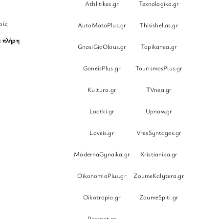
Athlitikes.gr
Texnologika.gr
ρίς
AutoMotoPlus.gr
Thisishellas.gr
ε
πλήρη
GnosiGiaOlous.gr
Topikanea.gr
GoneisPlus.gr
TourismosPlus.gr
Kultura.gr
TVnea.gr
Loatki.gr
Upnow.gr
Loveis.gr
VresSyntages.gr
ModernaGynaika.gr
Xristianika.gr
OikonomiaPlus.gr
ZoumeKalytera.gr
Oikotropia.gr
ZoumeSpiti.gr
Perepet.gr