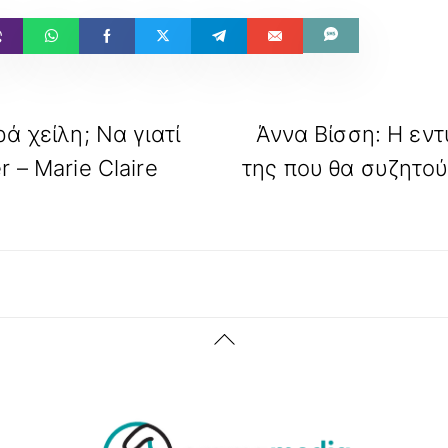
ά χείλη; Να γιατί
Άννα Βίσση: Η εν
 – Marie Claire
της που θα συζητού
Back
To
Top