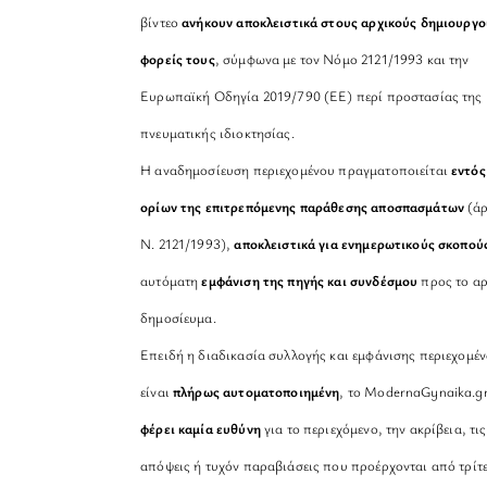
βίντεο
ανήκουν αποκλειστικά στους αρχικούς δημιουργο
φορείς τους
, σύμφωνα με τον Νόμο 2121/1993 και την
Ευρωπαϊκή Οδηγία 2019/790 (ΕΕ) περί προστασίας της
πνευματικής ιδιοκτησίας.
Η αναδημοσίευση περιεχομένου πραγματοποιείται
εντός
ορίων της επιτρεπόμενης παράθεσης αποσπασμάτων
(άρ
Ν. 2121/1993),
αποκλειστικά για ενημερωτικούς σκοπού
αυτόματη
εμφάνιση της πηγής και συνδέσμου
προς το αρ
δημοσίευμα.
Επειδή η διαδικασία συλλογής και εμφάνισης περιεχομέ
είναι
πλήρως αυτοματοποιημένη
, το ModernaGynaika.g
φέρει καμία ευθύνη
για το περιεχόμενο, την ακρίβεια, τις
απόψεις ή τυχόν παραβιάσεις που προέρχονται από τρίτ