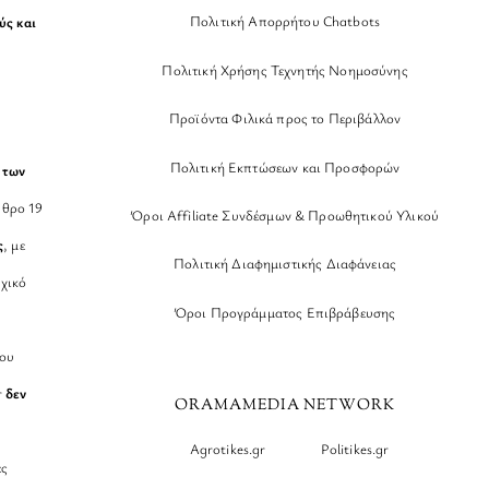
Πολιτική Απορρήτου Chatbots
ύς και
Πολιτική Χρήσης Τεχνητής Νοημοσύνης
Προϊόντα Φιλικά προς το Περιβάλλον
Πολιτική Εκπτώσεων και Προσφορών
 των
θρο 19
Όροι Affiliate Συνδέσμων & Προωθητικού Υλικού
ς
, με
Πολιτική Διαφημιστικής Διαφάνειας
χικό
Όροι Προγράμματος Επιβράβευσης
νου
r
δεν
ORAMAMEDIA NETWORK
Agrotikes.gr
Politikes.gr
ες