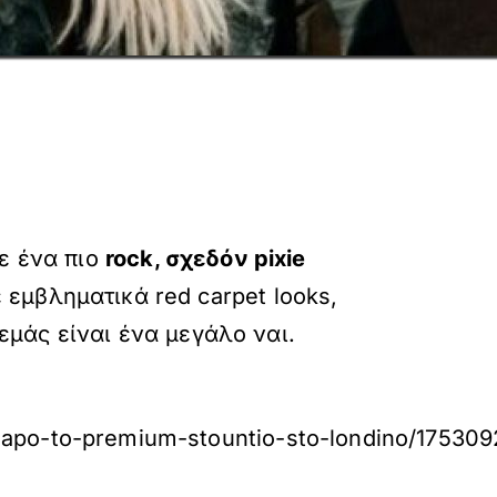
ε ένα πιο
rock, σχεδόν pixie
εμβληματικά red carpet looks,
 εμάς είναι ένα μεγάλο ναι.
ies-apo-to-premium-stountio-sto-londino/175309