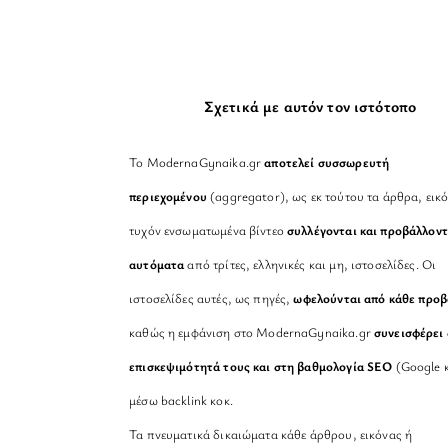
Σχετικά με αυτόν τον ιστότοπο
Το ModernaGynaika.gr
αποτελεί συσσωρευτή
περιεχομένου
(aggregator), ως εκ τούτου τα άρθρα, εικό
τυχόν ενσωματωμένα βίντεο
συλλέγονται και προβάλλοντ
αυτόματα
από τρίτες, ελληνικές και μη, ιστοσελίδες. Οι
ιστοσελίδες αυτές, ως πηγές,
ωφελούνται από κάθε προ
καθώς η εμφάνιση στο ModernaGynaika.gr
συνεισφέρει 
επισκεψιμότητά τους και στη βαθμολογία SEO
(Google κ
μέσω backlink κοκ.
Τα πνευματικά δικαιώματα κάθε άρθρου, εικόνας ή