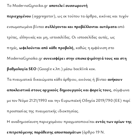
Το ModernaGynaika.gr
αποτελεί συσσωρευτή
περιεχομένου
(aggregator), ως εκ τούτου τα άρθρα, εικόνες και τυχόν
ενσωματωμένα βίντεο
συλλέγονται και προβάλλονται αυτόματα
από
τρίτες, ελληνικές και μη, ιστοσελίδες. Οι ιστοσελίδες αυτές, ως
πηγές,
ωφελούνται από κάθε προβολή
, καθώς η εμφάνιση στο
ModernaGynaika.gr
συνεισφέρει στην επισκεψιμότητά τους και στη
βαθμολογία SEO
(Google κ.λπ.) μέσω backlink κοκ.
Τα πνευματικά δικαιώματα κάθε άρθρου, εικόνας ή βίντεο
ανήκουν
αποκλειστικά στους αρχικούς δημιουργούς και φορείς τους
, σύμφωνα
με τον Νόμο 2121/1993 και την Ευρωπαϊκή Οδηγία 2019/790 (ΕΕ) περί
προστασίας της πνευματικής ιδιοκτησίας.
Η αναδημοσίευση περιεχομένου πραγματοποιείται
εντός των ορίων της
επιτρεπόμενης παράθεσης αποσπασμάτων
(άρθρο 19 Ν.