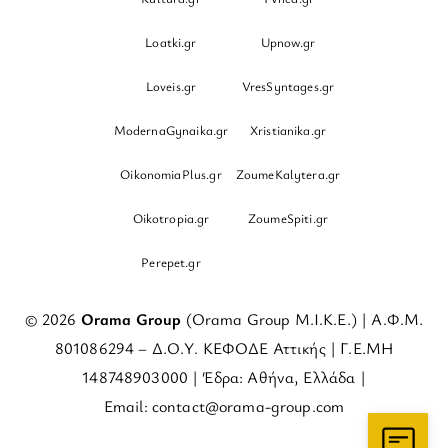
Loatki.gr
Upnow.gr
Loveis.gr
VresSyntages.gr
ModernaGynaika.gr
Xristianika.gr
OikonomiaPlus.gr
ZoumeKalytera.gr
Oikotropia.gr
ZoumeSpiti.gr
Perepet.gr
© 2026
Orama Group
(Orama Group Μ.Ι.Κ.Ε.) | Α.Φ.Μ.
801086294 – Δ.Ο.Υ. ΚΕΦΟΔΕ Αττικής | Γ.Ε.ΜΗ
148748903000 | Έδρα: Αθήνα, Ελλάδα |
Email: contact@orama-group.com