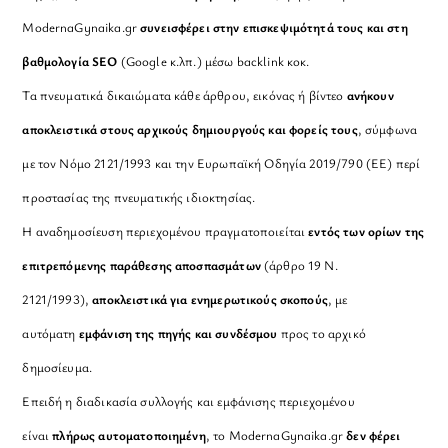
ModernaGynaika.gr
συνεισφέρει στην επισκεψιμότητά τους και στη
βαθμολογία SEO
(Google κ.λπ.) μέσω backlink κοκ.
Τα πνευματικά δικαιώματα κάθε άρθρου, εικόνας ή βίντεο
ανήκουν
αποκλειστικά στους αρχικούς δημιουργούς και φορείς τους
, σύμφωνα
με τον Νόμο 2121/1993 και την Ευρωπαϊκή Οδηγία 2019/790 (ΕΕ) περί
προστασίας της πνευματικής ιδιοκτησίας.
Η αναδημοσίευση περιεχομένου πραγματοποιείται
εντός των ορίων της
επιτρεπόμενης παράθεσης αποσπασμάτων
(άρθρο 19 Ν.
2121/1993),
αποκλειστικά για ενημερωτικούς σκοπούς
, με
αυτόματη
εμφάνιση της πηγής και συνδέσμου
προς το αρχικό
δημοσίευμα.
Επειδή η διαδικασία συλλογής και εμφάνισης περιεχομένου
είναι
πλήρως αυτοματοποιημένη
, το ModernaGynaika.gr
δεν φέρει