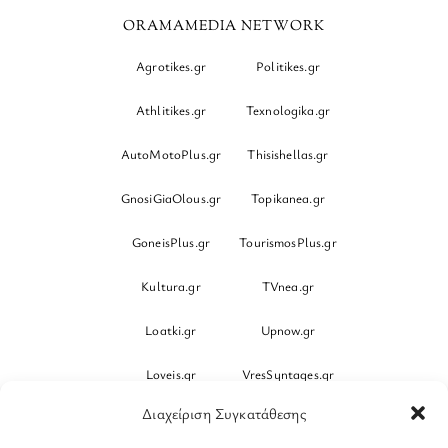
ORAMAMEDIA NETWORK
Agrotikes.gr
Politikes.gr
Athlitikes.gr
Texnologika.gr
AutoMotoPlus.gr
Thisishellas.gr
GnosiGiaOlous.gr
Topikanea.gr
GoneisPlus.gr
TourismosPlus.gr
Kultura.gr
TVnea.gr
Loatki.gr
Upnow.gr
Loveis.gr
VresSyntages.gr
Διαχείριση Συγκατάθεσης
ModernaGynaika.gr
Xristianika.gr