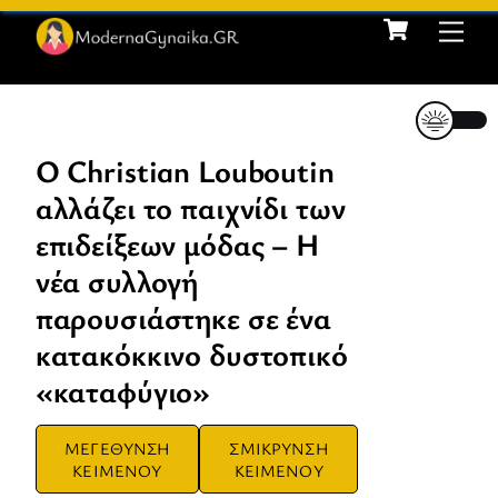
Cart
Skip
Me
to
content
Ο Christian Louboutin
αλλάζει το παιχνίδι των
επιδείξεων μόδας – Η
νέα συλλογή
παρουσιάστηκε σε ένα
κατακόκκινο δυστοπικό
«καταφύγιο»
ΜΕΓΕΘΥΝΣΗ
ΣΜΙΚΡΥΝΣΗ
ΚΕΙΜΕΝΟΥ
ΚΕΙΜΕΝΟΥ