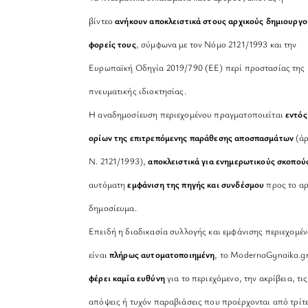
βίντεο
ανήκουν αποκλειστικά στους αρχικούς δημιουργο
φορείς τους
, σύμφωνα με τον Νόμο 2121/1993 και την
Ευρωπαϊκή Οδηγία 2019/790 (ΕΕ) περί προστασίας της
πνευματικής ιδιοκτησίας.
Η αναδημοσίευση περιεχομένου πραγματοποιείται
εντός
ορίων της επιτρεπόμενης παράθεσης αποσπασμάτων
(άρ
Ν. 2121/1993),
αποκλειστικά για ενημερωτικούς σκοπού
αυτόματη
εμφάνιση της πηγής και συνδέσμου
προς το αρ
δημοσίευμα.
Επειδή η διαδικασία συλλογής και εμφάνισης περιεχομέ
είναι
πλήρως αυτοματοποιημένη
, το ModernaGynaika.g
φέρει καμία ευθύνη
για το περιεχόμενο, την ακρίβεια, τις
απόψεις ή τυχόν παραβιάσεις που προέρχονται από τρίτ