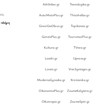
Athlitikes.gr
Texnologika.gr
ρίς
AutoMotoPlus.gr
Thisishellas.gr
ε
πλήρη
GnosiGiaOlous.gr
Topikanea.gr
GoneisPlus.gr
TourismosPlus.gr
Kultura.gr
TVnea.gr
Loatki.gr
Upnow.gr
Loveis.gr
VresSyntages.gr
ModernaGynaika.gr
Xristianika.gr
OikonomiaPlus.gr
ZoumeKalytera.gr
Oikotropia.gr
ZoumeSpiti.gr