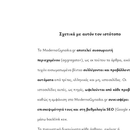
Σχετικά με αυτόν τον ιστότοπο
Το ModernaGynaika.gr
αποτελεί συσσωρευτή
περιεχομένου
(aggregator), ως εκ τούτου τα άρθρα, εικό
τυχόν ενσωματωμένα βίντεο
συλλέγονται και προβάλλοντ
αυτόματα
από τρίτες, ελληνικές και μη, ιστοσελίδες. Οι
ιστοσελίδες αυτές, ως πηγές,
ωφελούνται από κάθε προ
καθώς η εμφάνιση στο ModernaGynaika.gr
συνεισφέρει 
επισκεψιμότητά τους και στη βαθμολογία SEO
(Google κ
μέσω backlink κοκ.
Τα πνευματικά δικαιώματα κάθε άρθρου, εικόνας ή