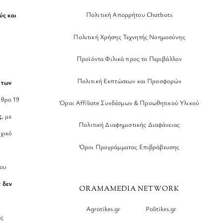
Πολιτική Απορρήτου Chatbots
ύς και
Πολιτική Χρήσης Τεχνητής Νοημοσύνης
Προϊόντα Φιλικά προς το Περιβάλλον
Πολιτική Εκπτώσεων και Προσφορών
 των
θρο 19
Όροι Affiliate Συνδέσμων & Προωθητικού Υλικού
ς
, με
Πολιτική Διαφημιστικής Διαφάνειας
χικό
Όροι Προγράμματος Επιβράβευσης
νου
r
δεν
ORAMAMEDIA NETWORK
Agrotikes.gr
Politikes.gr
ες