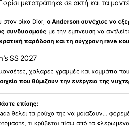
 Παρίσι μετατράπηκε σε ακτή και τα μο
 στον οίκο Dior,
ο
Anderson
συνέχισε να εξε
υς συνδυασμούς
με την έμπνευση να αντλείτ
κρατική παράδοση και τη σύγχρονη rave κο
n’s SS 2027
 μανσέτες, χαλαρές γραμμές και κομμάτια π
οιχεία που θύμιζουν την ενέργεια της νυχτε
βάστε επίσης:
rada θέλει τα ρούχα της να μοιάζουν… φορεμ
φτόμαστε, τι κρύβεται πίσω από τα «λερωμέν