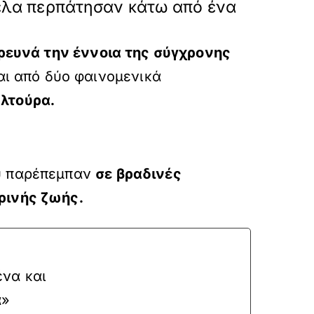
ντέλα περπάτησαν κάτω από ένα
ρευνά την έννοια της σύγχρονης
αι από δύο φαινομενικά
υλτούρα.
ου παρέπεμπαν
σε βραδινές
ρινής ζωής.
ένα και
α»