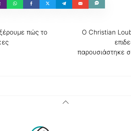
 ξέρουμε πώς το
Ο Christian Lou
κες
επιδ
παρουσιάστηκε σ
Back
To
Top