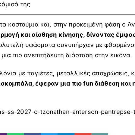
κάμισά της
τα κοστούμια και, στην προκειμένη φάση ο Ά
αρμογή και αίσθηση κίνησης, δίνοντας έμφα
λυτελή υφάσματα συνυπήρχαν με φθαρμένα d
μια πιο ανεπιτήδευτη διάσταση στην εικόνα.
όνια με παγιέτες, μεταλλικές αποχρώσεις, κ
ομπάλα, έφεραν μια πιο fun διάθεση και nig
ns-ss-2027-o-tzonathan-anterson-pantrepse-tin