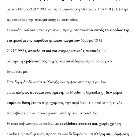
με τον Νόμο 2121/1993 και την Ευρωπαϊκή Οδηγία 2019/790 (ΕΕ) περί
προστασίας της πνευματικής ιδιοκτησίας.
Η αναδημοσίευση περιεχομένου πραγματοποιείται
εντός των ορίων της
επιτρεπόμενης παράθεσης αποσπασμάτων
(άρθρο 19 Ν.
2121/1993),
αποκλειστικά για ενημερωτικούς σκοπούς
, με
αυτόματη
εμφάνιση της πηγής και συνδέσμου
προς το αρχικό
δημοσίευμα.
Επειδή η διαδικασία συλλογής και εμφάνισης περιεχομένου
είναι
πλήρως αυτοματοποιημένη
, το ModernaGynaika.gr
δεν φέρει
καμία ευθύνη
για το περιεχόμενο, την ακρίβεια, τις απόψεις ή τυχόν
παραβιάσεις που προέρχονται από τρίτες ιστοσελίδες.
Η επισκεψιμότητα μετριέται με
cookieless στατιστικά
, χωρίς χρήση
cookies ή αποθήκευση προσωπικών δεδομένων, σε
πλήρη συμμόρφωση