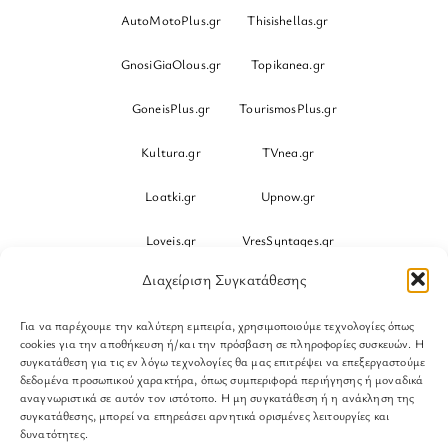
AutoMotoPlus.gr
Thisishellas.gr
GnosiGiaOlous.gr
Topikanea.gr
GoneisPlus.gr
TourismosPlus.gr
Kultura.gr
TVnea.gr
Loatki.gr
Upnow.gr
Loveis.gr
VresSyntages.gr
Διαχείριση Συγκατάθεσης
ModernaGynaika.gr
Xristianika.gr
Για να παρέχουμε την καλύτερη εμπειρία, χρησιμοποιούμε τεχνολογίες όπως
OikonomiaPlus.gr
ZoumeKalytera.gr
cookies για την αποθήκευση ή/και την πρόσβαση σε πληροφορίες συσκευών. Η
συγκατάθεση για τις εν λόγω τεχνολογίες θα μας επιτρέψει να επεξεργαστούμε
Oikotropia.gr
ZoumeSpiti.gr
δεδομένα προσωπικού χαρακτήρα, όπως συμπεριφορά περιήγησης ή μοναδικά
αναγνωριστικά σε αυτόν τον ιστότοπο. Η μη συγκατάθεση ή η ανάκληση της
συγκατάθεσης, μπορεί να επηρεάσει αρνητικά ορισμένες λειτουργίες και
Perepet.gr
δυνατότητες.