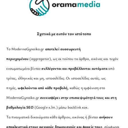
Σχετικά με αυτόν τον ιστότοπο
Το ModernaGynaika.gr
αποτελεί συσσωρευτή
περιεχομένου
(aggregator), ως εκ τούτου τα άρθρα, εικόνες και τυχόν
ενσωματωμένα βίντεο
συλλέγονται και προβάλλονται αυτόματα
από
τρίτες, ελληνικές και μη, ιστοσελίδες. Οι ιστοσελίδες αυτές, ως
πηγές,
ωφελούνται από κάθε προβολή
, καθώς η εμφάνιση στο
ModernaGynaika.gr
συνεισφέρει στην επισκεψιμότητά τους και στη
βαθμολογία SEO
(Google κ.λπ.) μέσω backlink κοκ.
Τα πνευματικά δικαιώματα κάθε άρθρου, εικόνας ή βίντεο
ανήκουν
αποκλειστικά στους αρχικούς δημιουργούς και φορείς τους
, σύμφωνα