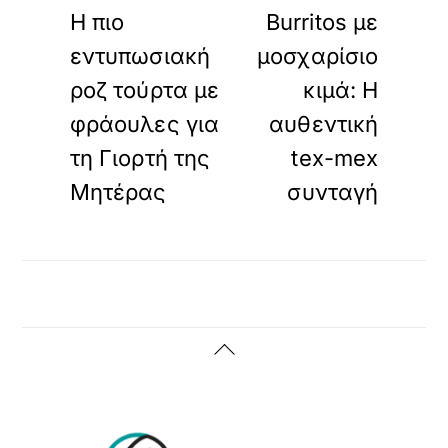
Η πιο
Burritos με
εντυπωσιακή
μοσχαρίσιο
ροζ τούρτα με
κιμά: Η
φράουλες για
αυθεντική
τη Γιορτή της
tex-mex
Μητέρας
συνταγή
Back
To
Top