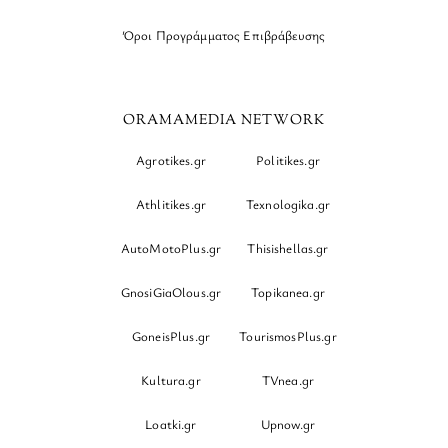
Όροι Προγράμματος Επιβράβευσης
ORAMAMEDIA NETWORK
Agrotikes.gr
Politikes.gr
Athlitikes.gr
Texnologika.gr
AutoMotoPlus.gr
Thisishellas.gr
GnosiGiaOlous.gr
Topikanea.gr
GoneisPlus.gr
TourismosPlus.gr
Kultura.gr
TVnea.gr
Loatki.gr
Upnow.gr