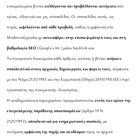
ενσωματωμένα βίντεο
συλλέγονται και προβάλλονται αυτόματα
από
τρίτες, ελληνικές και μη, ιστοσελίδες. Οι ιστοσελίδες αυτές, ως
πηγές,
ωφελούνται από κάθε προβολή
, καθώς η εμφάνιση στο
ModernaGynaika.gr
συνεισφέρει στην επισκεψιμότητά τους και στη
βαθμολογία SEO
(Google κ.λπ.) μέσω backlink κοκ.
Τα πνευματικά δικαιώματα κάθε άρθρου, εικόνας ή βίντεο
ανήκουν
αποκλειστικά στους αρχικούς δημιουργούς και φορείς τους
, σύμφωνα
με τον Νόμο 2121/1993 και την Ευρωπαϊκή Οδηγία 2019/790 (ΕΕ) περί
προστασίας της πνευματικής ιδιοκτησίας.
Η αναδημοσίευση περιεχομένου πραγματοποιείται
εντός των ορίων της
επιτρεπόμενης παράθεσης αποσπασμάτων
(άρθρο 19 Ν.
2121/1993),
αποκλειστικά για ενημερωτικούς σκοπούς
, με
αυτόματη
εμφάνιση της πηγής και συνδέσμου
προς το αρχικό