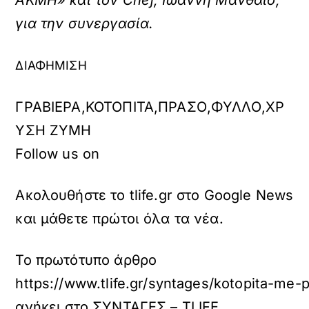
ΑΚΜΗ» και τον Chef, Ιωάννη Μανθαίο,
για την συνεργασία.
ΔΙΑΦΗΜΙΣΗ
Ετικέτες
ΓΡΑΒΙΕΡΑ,ΚΟΤΟΠΙΤΑ,ΠΡΑΣΟ,ΦΥΛΛΟ,ΧΡ
ΥΣΗ ΖΥΜΗ
Follow us on
Ακολουθήστε το tlife.gr στο Google News
και μάθετε πρώτοι όλα τα νέα.
Το πρωτότυπο άρθρο
https://www.tlife.gr/syntages/kotopita-me-p
ανήκει στο
ΣΥΝΤΑΓΕΣ – TLIFE
.