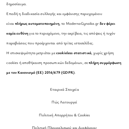
δημοσίευμα.
Επειδή η διαδικασία συλλογής και εμφάνισης περιεχομένου
είναι
πλήρως αυτοματοποιημένη
, το ModernaGynaika.gr
δεν φέρει
καμία ευθύνη
για το περιεχόμενο, την ακρίβεια, τις απόψεις ή τυχόν
παραβιάσεις που προέρχονται από τρίτες ιστοσελίδες.
Η επισκεψιμότητα μετριέται με
cookieless στατιστικά
, χωρίς χρήση
cookies ή αποθήκευση προσωπικών δεδομένων, σε
πλήρη συμμόρφωση
με τον Κανονισμό (ΕΕ) 2016/679 (GDPR)
.
Εταιρικά Στοιχεία
Πώς Λειτουργεί
Πολιτική Απορρήτου & Cookies
Πολιτική Πλουραλισμού και Διαφάνειας