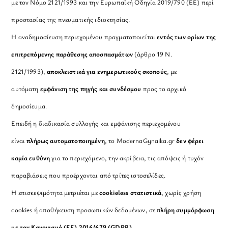
με τον Νόμο 2121/1993 και την Ευρωπαϊκή Οδηγία 2019/790 (ΕΕ) περί
προστασίας της πνευματικής ιδιοκτησίας.
Η αναδημοσίευση περιεχομένου πραγματοποιείται
εντός των ορίων της
επιτρεπόμενης παράθεσης αποσπασμάτων
(άρθρο 19 Ν.
2121/1993),
αποκλειστικά για ενημερωτικούς σκοπούς
, με
αυτόματη
εμφάνιση της πηγής και συνδέσμου
προς το αρχικό
δημοσίευμα.
Επειδή η διαδικασία συλλογής και εμφάνισης περιεχομένου
είναι
πλήρως αυτοματοποιημένη
, το ModernaGynaika.gr
δεν φέρει
καμία ευθύνη
για το περιεχόμενο, την ακρίβεια, τις απόψεις ή τυχόν
παραβιάσεις που προέρχονται από τρίτες ιστοσελίδες.
Η επισκεψιμότητα μετριέται με
cookieless στατιστικά
, χωρίς χρήση
cookies ή αποθήκευση προσωπικών δεδομένων, σε
πλήρη συμμόρφωση
με τον Κανονισμό (ΕΕ) 2016/679 (GDPR)
.