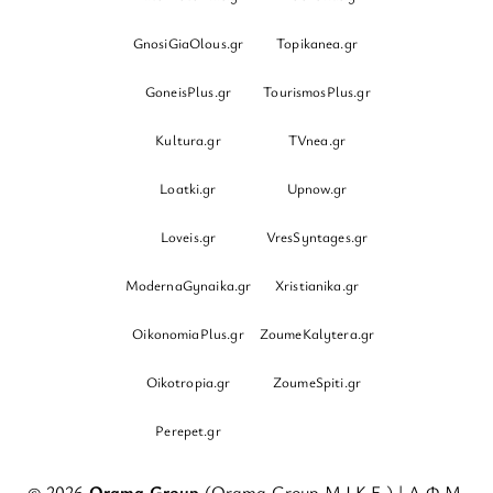
GnosiGiaOlous.gr
Topikanea.gr
GoneisPlus.gr
TourismosPlus.gr
Kultura.gr
TVnea.gr
Loatki.gr
Upnow.gr
Loveis.gr
VresSyntages.gr
ModernaGynaika.gr
Xristianika.gr
OikonomiaPlus.gr
ZoumeKalytera.gr
Oikotropia.gr
ZoumeSpiti.gr
Perepet.gr
© 2026
Orama Group
(Orama Group Μ.Ι.Κ.Ε.) | Α.Φ.Μ.