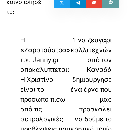
«
»
ΠΡΟΗΓΟΥΜΕΝΟ
ΕΠΟΜΕΝΟ
Η
Ένα ζευγάρι
«Ζαρατούστρα»
καλλιτεχνών
του Jenny.gr
από τον
αποκαλύπτεται:
Καναδά
Η Χριστίνα
δημιούργησε
είναι το
ένα έργο που
πρόσωπο πίσω
μας
από τις
προσκαλεί
αστρολογικές
να δούμε το
προβλέψεις που
κρητικό τοπίο