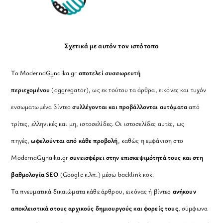
Σχετικά με αυτόν τον ιστότοπο
Το ModernaGynaika.gr
αποτελεί συσσωρευτή
περιεχομένου
(aggregator), ως εκ τούτου τα άρθρα, εικόνες και τυχόν
ενσωματωμένα βίντεο
συλλέγονται και προβάλλονται αυτόματα
από
τρίτες, ελληνικές και μη, ιστοσελίδες. Οι ιστοσελίδες αυτές, ως
πηγές,
ωφελούνται από κάθε προβολή
, καθώς η εμφάνιση στο
ModernaGynaika.gr
συνεισφέρει στην επισκεψιμότητά τους και στη
βαθμολογία SEO
(Google κ.λπ.) μέσω backlink κοκ.
Τα πνευματικά δικαιώματα κάθε άρθρου, εικόνας ή βίντεο
ανήκουν
αποκλειστικά στους αρχικούς δημιουργούς και φορείς τους
, σύμφωνα