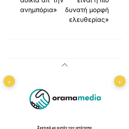
αδικία απ’ την
είναι η πιο
ανημπόρια»
δυνατή μορφή
ελευθερίας»
Back
To
‹
›
Top
Σχετικά με αυτόν τον ιστότοπο