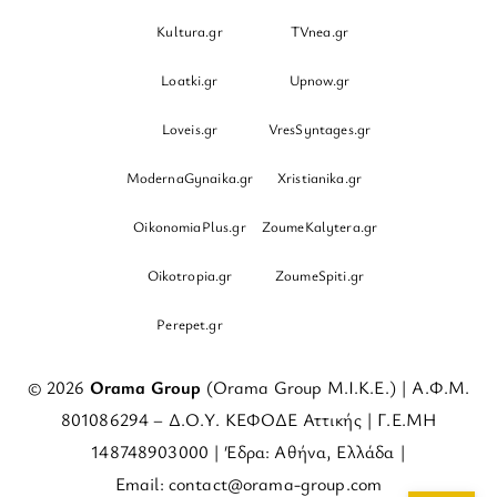
Kultura.gr
TVnea.gr
Loatki.gr
Upnow.gr
Loveis.gr
VresSyntages.gr
ModernaGynaika.gr
Xristianika.gr
OikonomiaPlus.gr
ZoumeKalytera.gr
Oikotropia.gr
ZoumeSpiti.gr
Perepet.gr
© 2026
Orama Group
(Orama Group Μ.Ι.Κ.Ε.) | Α.Φ.Μ.
801086294 – Δ.Ο.Υ. ΚΕΦΟΔΕ Αττικής | Γ.Ε.ΜΗ
148748903000 | Έδρα: Αθήνα, Ελλάδα |
Email: contact@orama-group.com