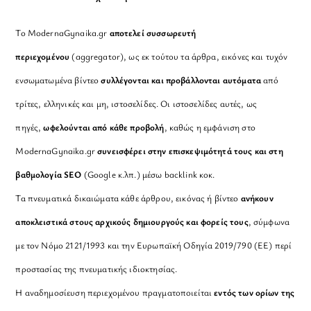
Το ModernaGynaika.gr
αποτελεί συσσωρευτή
περιεχομένου
(aggregator), ως εκ τούτου τα άρθρα, εικόνες και τυχόν
ενσωματωμένα βίντεο
συλλέγονται και προβάλλονται αυτόματα
από
τρίτες, ελληνικές και μη, ιστοσελίδες. Οι ιστοσελίδες αυτές, ως
πηγές,
ωφελούνται από κάθε προβολή
, καθώς η εμφάνιση στο
ModernaGynaika.gr
συνεισφέρει στην επισκεψιμότητά τους και στη
βαθμολογία SEO
(Google κ.λπ.) μέσω backlink κοκ.
Τα πνευματικά δικαιώματα κάθε άρθρου, εικόνας ή βίντεο
ανήκουν
αποκλειστικά στους αρχικούς δημιουργούς και φορείς τους
, σύμφωνα
με τον Νόμο 2121/1993 και την Ευρωπαϊκή Οδηγία 2019/790 (ΕΕ) περί
προστασίας της πνευματικής ιδιοκτησίας.
Η αναδημοσίευση περιεχομένου πραγματοποιείται
εντός των ορίων της