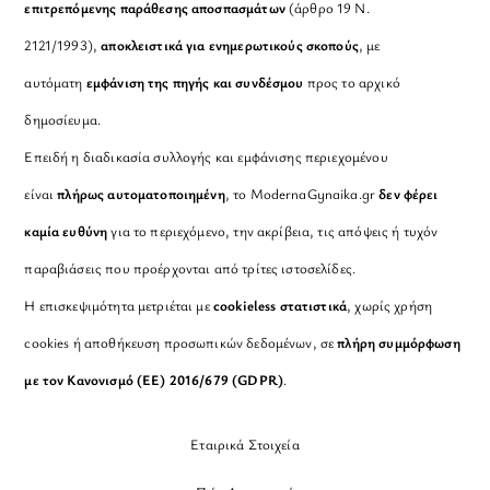
επιτρεπόμενης παράθεσης αποσπασμάτων
(άρθρο 19 Ν.
2121/1993),
αποκλειστικά για ενημερωτικούς σκοπούς
, με
αυτόματη
εμφάνιση της πηγής και συνδέσμου
προς το αρχικό
δημοσίευμα.
Επειδή η διαδικασία συλλογής και εμφάνισης περιεχομένου
είναι
πλήρως αυτοματοποιημένη
, το ModernaGynaika.gr
δεν φέρει
καμία ευθύνη
για το περιεχόμενο, την ακρίβεια, τις απόψεις ή τυχόν
παραβιάσεις που προέρχονται από τρίτες ιστοσελίδες.
Η επισκεψιμότητα μετριέται με
cookieless στατιστικά
, χωρίς χρήση
cookies ή αποθήκευση προσωπικών δεδομένων, σε
πλήρη συμμόρφωση
με τον Κανονισμό (ΕΕ) 2016/679 (GDPR)
.
Εταιρικά Στοιχεία