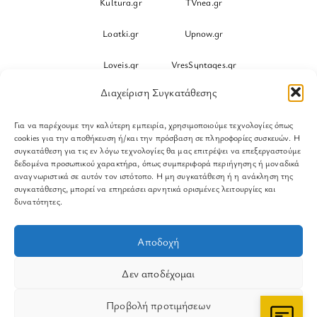
Kultura.gr
TVnea.gr
Loatki.gr
Upnow.gr
Loveis.gr
VresSyntages.gr
Διαχείριση Συγκατάθεσης
ModernaGynaika.gr
Xristianika.gr
Για να παρέχουμε την καλύτερη εμπειρία, χρησιμοποιούμε τεχνολογίες όπως
OikonomiaPlus.gr
ZoumeKalytera.gr
cookies για την αποθήκευση ή/και την πρόσβαση σε πληροφορίες συσκευών. Η
συγκατάθεση για τις εν λόγω τεχνολογίες θα μας επιτρέψει να επεξεργαστούμε
Oikotropia.gr
ZoumeSpiti.gr
δεδομένα προσωπικού χαρακτήρα, όπως συμπεριφορά περιήγησης ή μοναδικά
αναγνωριστικά σε αυτόν τον ιστότοπο. Η μη συγκατάθεση ή η ανάκληση της
συγκατάθεσης, μπορεί να επηρεάσει αρνητικά ορισμένες λειτουργίες και
Perepet.gr
δυνατότητες.
© 2026
Orama Group
(Orama Group Μ.Ι.Κ.Ε.) | Α.Φ.Μ.
Αποδοχή
801086294 – Δ.Ο.Υ. ΚΕΦΟΔΕ Αττικής | Γ.Ε.ΜΗ
148748903000 | Έδρα: Αθήνα, Ελλάδα |
Δεν αποδέχομαι
Email: contact@orama-group.com
Προβολή προτιμήσεων