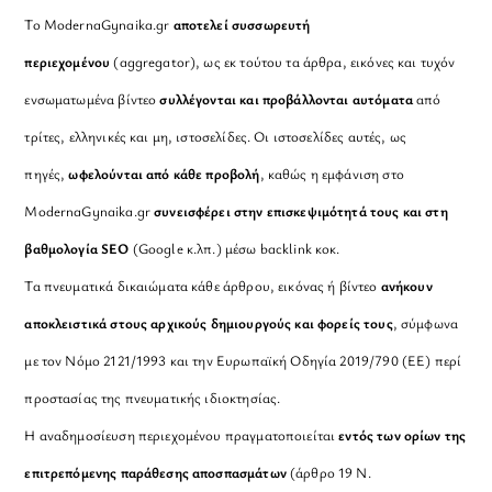
Το ModernaGynaika.gr
αποτελεί συσσωρευτή
περιεχομένου
(aggregator), ως εκ τούτου τα άρθρα, εικόνες και τυχόν
ενσωματωμένα βίντεο
συλλέγονται και προβάλλονται αυτόματα
από
τρίτες, ελληνικές και μη, ιστοσελίδες. Οι ιστοσελίδες αυτές, ως
πηγές,
ωφελούνται από κάθε προβολή
, καθώς η εμφάνιση στο
ModernaGynaika.gr
συνεισφέρει στην επισκεψιμότητά τους και στη
βαθμολογία SEO
(Google κ.λπ.) μέσω backlink κοκ.
Τα πνευματικά δικαιώματα κάθε άρθρου, εικόνας ή βίντεο
ανήκουν
αποκλειστικά στους αρχικούς δημιουργούς και φορείς τους
, σύμφωνα
με τον Νόμο 2121/1993 και την Ευρωπαϊκή Οδηγία 2019/790 (ΕΕ) περί
προστασίας της πνευματικής ιδιοκτησίας.
Η αναδημοσίευση περιεχομένου πραγματοποιείται
εντός των ορίων της
επιτρεπόμενης παράθεσης αποσπασμάτων
(άρθρο 19 Ν.