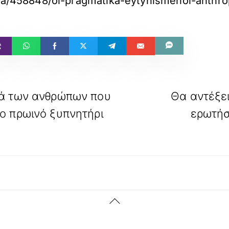
ogia/458848/oi-pragmatika-eytyhismenoi-anthr
κά των ανθρώπων που
Θα αντέξει
ο πρωινό ξυπνητήρι
ερωτήσ
Back
To