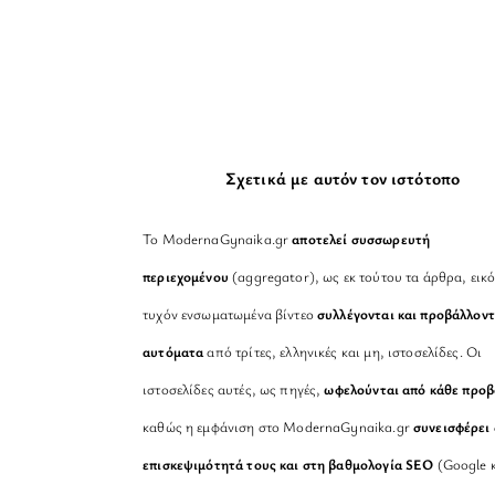
Σχετικά με αυτόν τον ιστότοπο
Το ModernaGynaika.gr
αποτελεί συσσωρευτή
περιεχομένου
(aggregator), ως εκ τούτου τα άρθρα, εικό
τυχόν ενσωματωμένα βίντεο
συλλέγονται και προβάλλοντ
αυτόματα
από τρίτες, ελληνικές και μη, ιστοσελίδες. Οι
ιστοσελίδες αυτές, ως πηγές,
ωφελούνται από κάθε προ
καθώς η εμφάνιση στο ModernaGynaika.gr
συνεισφέρει 
επισκεψιμότητά τους και στη βαθμολογία SEO
(Google κ