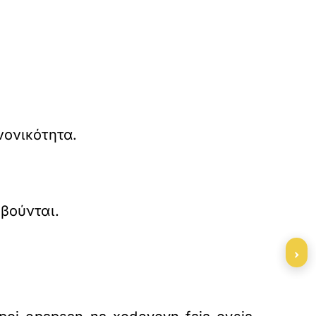
νονικότητα.
βούνται.
›