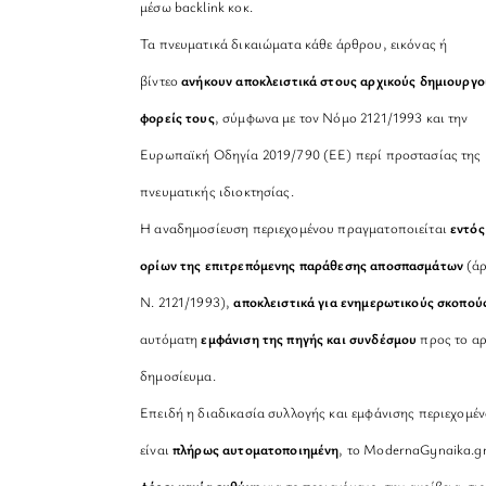
μέσω backlink κοκ.
Τα πνευματικά δικαιώματα κάθε άρθρου, εικόνας ή
βίντεο
ανήκουν αποκλειστικά στους αρχικούς δημιουργο
φορείς τους
, σύμφωνα με τον Νόμο 2121/1993 και την
Ευρωπαϊκή Οδηγία 2019/790 (ΕΕ) περί προστασίας της
πνευματικής ιδιοκτησίας.
Η αναδημοσίευση περιεχομένου πραγματοποιείται
εντός
ορίων της επιτρεπόμενης παράθεσης αποσπασμάτων
(άρ
Ν. 2121/1993),
αποκλειστικά για ενημερωτικούς σκοπού
αυτόματη
εμφάνιση της πηγής και συνδέσμου
προς το αρ
δημοσίευμα.
Επειδή η διαδικασία συλλογής και εμφάνισης περιεχομέ
είναι
πλήρως αυτοματοποιημένη
, το ModernaGynaika.g