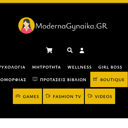
Cart
Αναζήτηση
ΨΥΧΟΛΟΓΊΑ
ΜΗΤΡΌΤΗΤΑ
WELLNESS
GIRL BOSS
 ΟΜΟΡΦΙΆΣ
ΠΡΟΤΆΣΕΙΣ ΒΙΒΛΊΩΝ
BOUTIQUE
GAMES
FASHION TV
VIDEOS