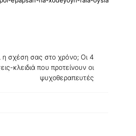
opoi-epapsan-na-xodeyoyn-faia-oysia
»
ΕΠΟΜΕΝΟ
 η σχέση σας στο χρόνο; Οι 4
εις-κλειδιά που προτείνουν οι
ψυχοθεραπευτές