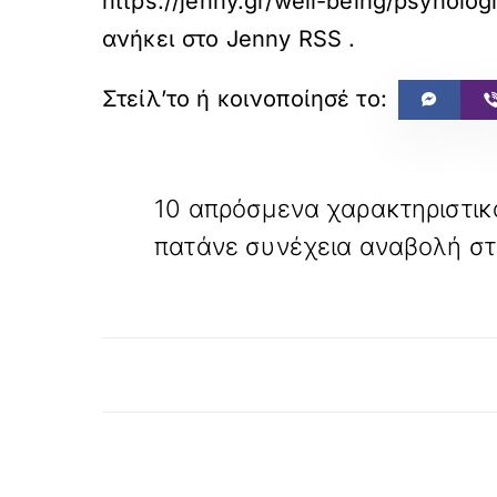
https://jenny.gr/well-being/psyhol
ανήκει στο
Jenny RSS
.
«
ΠΡΟΗΓΟΥΜΕΝΟ
10 απρόσμενα χαρακτηριστι
πατάνε συνέχεια αναβολή στ