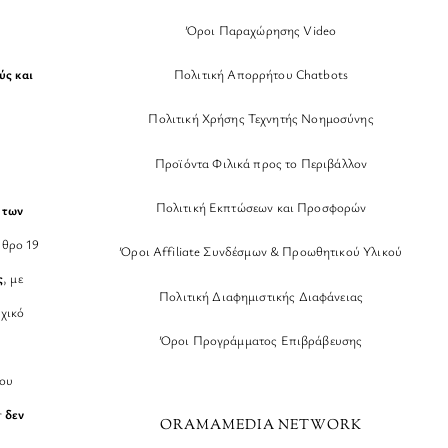
Όροι Παραχώρησης Video
Πολιτική Απορρήτου Chatbots
ύς και
Πολιτική Χρήσης Τεχνητής Νοημοσύνης
Προϊόντα Φιλικά προς το Περιβάλλον
Πολιτική Εκπτώσεων και Προσφορών
 των
θρο 19
Όροι Affiliate Συνδέσμων & Προωθητικού Υλικού
ς
, με
Πολιτική Διαφημιστικής Διαφάνειας
χικό
Όροι Προγράμματος Επιβράβευσης
νου
r
δεν
ORAMAMEDIA NETWORK