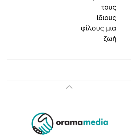
τους
ίδιους
φίλους μια
ζωή
Back
To
Top