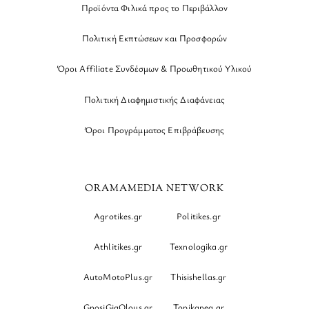
Προϊόντα Φιλικά προς το Περιβάλλον
Πολιτική Εκπτώσεων και Προσφορών
Όροι Affiliate Συνδέσμων & Προωθητικού Υλικού
Πολιτική Διαφημιστικής Διαφάνειας
Όροι Προγράμματος Επιβράβευσης
ORAMAMEDIA NETWORK
Agrotikes.gr
Politikes.gr
Athlitikes.gr
Texnologika.gr
AutoMotoPlus.gr
Thisishellas.gr
GnosiGiaOlous.gr
Topikanea.gr