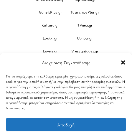
GoneisPlus.gr
TourismosPlus.gr
Kultura.gr
TVnea.gr
Loatki.gr
Upnow.gr
Loveis.gr
VresSyntages.gr
Διαχείριση Συγκατάθεσης
ModernaGynaika.gr
Xristianika.gr
Για να παρέχουμε την καλύτερη εμπειρία, χρησιμοποιούμε τεχνολογίες όπως
OikonomiaPlus.gr
ZoumeKalytera.gr
cookies για την αποθήκευση ή/και την πρόσβαση σε πληροφορίες συσκευών. Η
συγκατάθεση για τις εν λόγω τεχνολογίες θα μας επιτρέψει να επεξεργαστούμε
Oikotropia.gr
ZoumeSpiti.gr
δεδομένα προσωπικού χαρακτήρα, όπως συμπεριφορά περιήγησης ή μοναδικά
αναγνωριστικά σε αυτόν τον ιστότοπο. Η μη συγκατάθεση ή η ανάκληση της
συγκατάθεσης, μπορεί να επηρεάσει αρνητικά ορισμένες λειτουργίες και
Perepet.gr
δυνατότητες.
© 2026
Orama Group
(Orama Group Μ.Ι.Κ.Ε.) | Α.Φ.Μ.
Αποδοχή
801086294 – Δ.Ο.Υ. ΚΕΦΟΔΕ Αττικής | Γ.Ε.ΜΗ