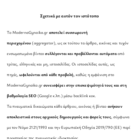
Σχετικά με αυτόν τον ιστότοπο
Το ModernaGynaika.gr
αποτελεί συσσωρευτή
περιεχομένου
(aggregator), ως εκ τούτου τα άρθρα, εικόνες και τυχόν
ενσωματωμένα βίντεο
συλλέγονται και προβάλλονται αυτόματα
από
τρίτες, ελληνικές και μη, ιστοσελίδες. Οι ιστοσελίδες αυτές, ως
πηγές,
ωφελούνται από κάθε προβολή
, καθώς η εμφάνιση στο
ModernaGynaika.gr
συνεισφέρει στην επισκεψιμότητά τους και στη
βαθμολογία SEO
(Google κ.λπ.) μέσω backlink κοκ.
Τα πνευματικά δικαιώματα κάθε άρθρου, εικόνας ή βίντεο
ανήκουν
αποκλειστικά στους αρχικούς δημιουργούς και φορείς τους
, σύμφωνα
με τον Νόμο 2121/1993 και την Ευρωπαϊκή Οδηγία 2019/790 (ΕΕ) περί
προστασίας της πνευματικής ιδιοκτησίας.