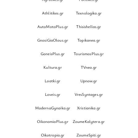
Athlitikes.gr
Texnologika.gr
AutoMotoPlus.gr
Thisishellas.gr
GnosiGiaOlous.gr
Topikanea.gr
GoneisPlus.gr
TourismosPlus.gr
Kultura.gr
TVnea.gr
Loatki.gr
Upnow.gr
Loveis.gr
VresSyntages.gr
ModernaGynaika.gr
Xristianika.gr
OikonomiaPlus.gr
ZoumeKalytera.gr
Oikotropia.gr
ZoumeSpiti.gr