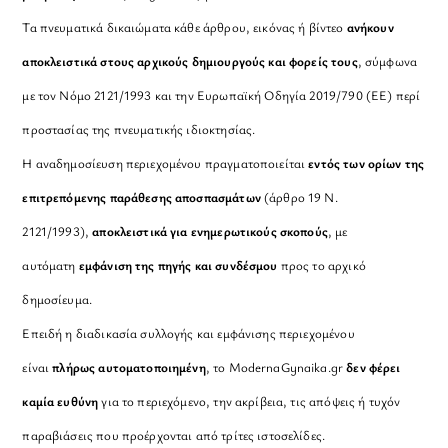
Τα πνευματικά δικαιώματα κάθε άρθρου, εικόνας ή βίντεο
ανήκουν
αποκλειστικά στους αρχικούς δημιουργούς και φορείς τους
, σύμφωνα
με τον Νόμο 2121/1993 και την Ευρωπαϊκή Οδηγία 2019/790 (ΕΕ) περί
προστασίας της πνευματικής ιδιοκτησίας.
Η αναδημοσίευση περιεχομένου πραγματοποιείται
εντός των ορίων της
επιτρεπόμενης παράθεσης αποσπασμάτων
(άρθρο 19 Ν.
2121/1993),
αποκλειστικά για ενημερωτικούς σκοπούς
, με
αυτόματη
εμφάνιση της πηγής και συνδέσμου
προς το αρχικό
δημοσίευμα.
Επειδή η διαδικασία συλλογής και εμφάνισης περιεχομένου
είναι
πλήρως αυτοματοποιημένη
, το ModernaGynaika.gr
δεν φέρει
καμία ευθύνη
για το περιεχόμενο, την ακρίβεια, τις απόψεις ή τυχόν
παραβιάσεις που προέρχονται από τρίτες ιστοσελίδες.