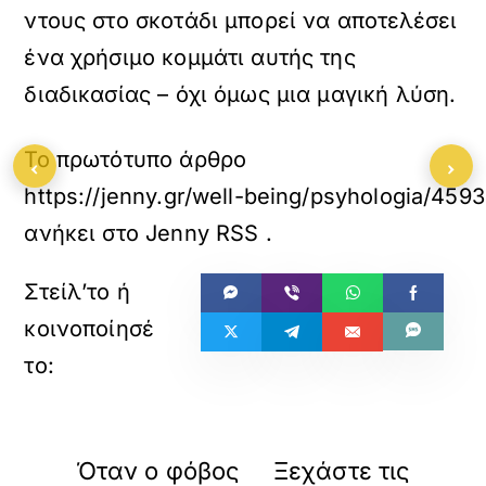
ντους στο σκοτάδι μπορεί να αποτελέσει
ένα χρήσιμο κομμάτι αυτής της
διαδικασίας – όχι όμως μια μαγική λύση.
Το πρωτότυπο άρθρο
‹
›
https://jenny.gr/well-being/psyhologia/459
ανήκει στο
Jenny RSS
.
«
»
ΠΡΟΗΓΟΥΜΕΝΟ
ΕΠΟΜΕΝΟ
Όταν ο φόβος
Ξεχάστε τις