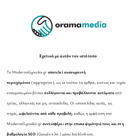
To
Top
Σχετικά με αυτόν τον ιστότοπο
Το ModernaGynaika.gr
αποτελεί συσσωρευτή
περιεχομένου
(aggregator), ως εκ τούτου τα άρθρα, εικόνες και τυχόν
ενσωματωμένα βίντεο
συλλέγονται και προβάλλονται αυτόματα
από
τρίτες, ελληνικές και μη, ιστοσελίδες. Οι ιστοσελίδες αυτές, ως
πηγές,
ωφελούνται από κάθε προβολή
, καθώς η εμφάνιση στο
ModernaGynaika.gr
συνεισφέρει στην επισκεψιμότητά τους και στη
βαθμολογία SEO
(Google κ.λπ.) μέσω backlink κοκ.