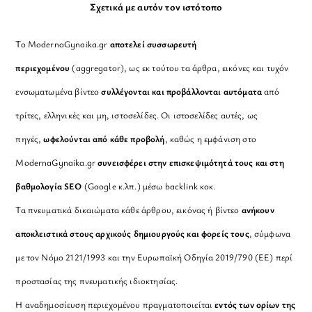
Σχετικά με αυτόν τον ιστότοπο
Το ModernaGynaika.gr
αποτελεί συσσωρευτή
περιεχομένου
(aggregator), ως εκ τούτου τα άρθρα, εικόνες και τυχόν
ενσωματωμένα βίντεο
συλλέγονται και προβάλλονται αυτόματα
από
τρίτες, ελληνικές και μη, ιστοσελίδες. Οι ιστοσελίδες αυτές, ως
πηγές,
ωφελούνται από κάθε προβολή
, καθώς η εμφάνιση στο
ModernaGynaika.gr
συνεισφέρει στην επισκεψιμότητά τους και στη
βαθμολογία SEO
(Google κ.λπ.) μέσω backlink κοκ.
Τα πνευματικά δικαιώματα κάθε άρθρου, εικόνας ή βίντεο
ανήκουν
αποκλειστικά στους αρχικούς δημιουργούς και φορείς τους
, σύμφωνα
με τον Νόμο 2121/1993 και την Ευρωπαϊκή Οδηγία 2019/790 (ΕΕ) περί
προστασίας της πνευματικής ιδιοκτησίας.
Η αναδημοσίευση περιεχομένου πραγματοποιείται
εντός των ορίων της