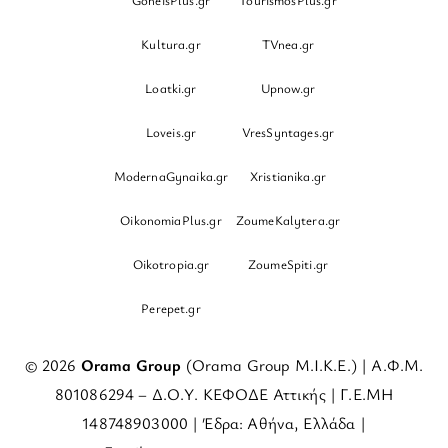
GoneisPlus.gr
TourismosPlus.gr
Kultura.gr
TVnea.gr
Loatki.gr
Upnow.gr
Loveis.gr
VresSyntages.gr
ModernaGynaika.gr
Xristianika.gr
OikonomiaPlus.gr
ZoumeKalytera.gr
Oikotropia.gr
ZoumeSpiti.gr
Perepet.gr
© 2026
Orama Group
(Orama Group Μ.Ι.Κ.Ε.) | Α.Φ.Μ.
801086294 – Δ.Ο.Υ. ΚΕΦΟΔΕ Αττικής | Γ.Ε.ΜΗ
148748903000 | Έδρα: Αθήνα, Ελλάδα |