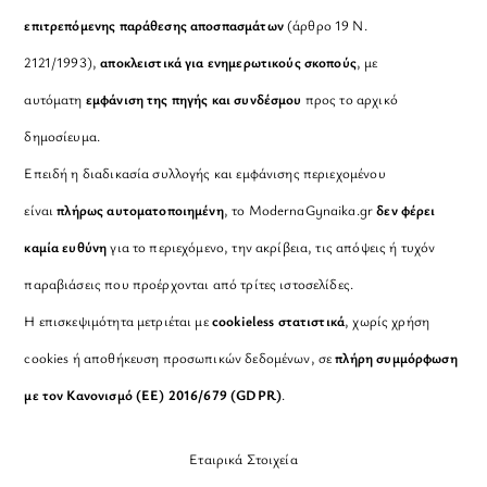
επιτρεπόμενης παράθεσης αποσπασμάτων
(άρθρο 19 Ν.
2121/1993),
αποκλειστικά για ενημερωτικούς σκοπούς
, με
αυτόματη
εμφάνιση της πηγής και συνδέσμου
προς το αρχικό
δημοσίευμα.
Επειδή η διαδικασία συλλογής και εμφάνισης περιεχομένου
είναι
πλήρως αυτοματοποιημένη
, το ModernaGynaika.gr
δεν φέρει
καμία ευθύνη
για το περιεχόμενο, την ακρίβεια, τις απόψεις ή τυχόν
παραβιάσεις που προέρχονται από τρίτες ιστοσελίδες.
Η επισκεψιμότητα μετριέται με
cookieless στατιστικά
, χωρίς χρήση
cookies ή αποθήκευση προσωπικών δεδομένων, σε
πλήρη συμμόρφωση
με τον Κανονισμό (ΕΕ) 2016/679 (GDPR)
.
Εταιρικά Στοιχεία