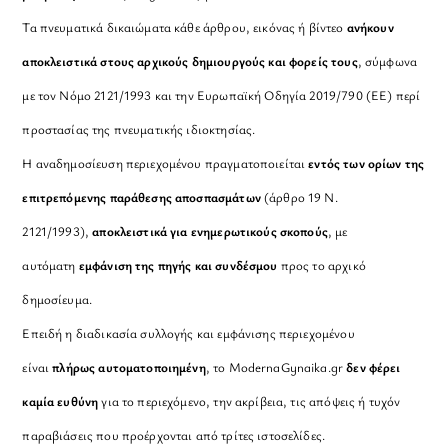
Τα πνευματικά δικαιώματα κάθε άρθρου, εικόνας ή βίντεο
ανήκουν
αποκλειστικά στους αρχικούς δημιουργούς και φορείς τους
, σύμφωνα
με τον Νόμο 2121/1993 και την Ευρωπαϊκή Οδηγία 2019/790 (ΕΕ) περί
προστασίας της πνευματικής ιδιοκτησίας.
Η αναδημοσίευση περιεχομένου πραγματοποιείται
εντός των ορίων της
επιτρεπόμενης παράθεσης αποσπασμάτων
(άρθρο 19 Ν.
2121/1993),
αποκλειστικά για ενημερωτικούς σκοπούς
, με
αυτόματη
εμφάνιση της πηγής και συνδέσμου
προς το αρχικό
δημοσίευμα.
Επειδή η διαδικασία συλλογής και εμφάνισης περιεχομένου
είναι
πλήρως αυτοματοποιημένη
, το ModernaGynaika.gr
δεν φέρει
καμία ευθύνη
για το περιεχόμενο, την ακρίβεια, τις απόψεις ή τυχόν
παραβιάσεις που προέρχονται από τρίτες ιστοσελίδες.