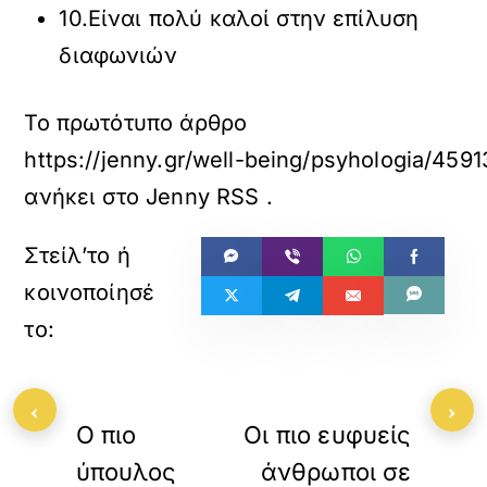
10.Είναι πολύ καλοί στην επίλυση
διαφωνιών
Το πρωτότυπο άρθρο
https://jenny.gr/well-being/psyhologia/45
ανήκει στο
Jenny RSS
.
«
»
‹
ΠΡΟΗΓΟΥΜΕΝΟ
ΕΠΟΜΕΝΟ
›
Ο πιο
Οι πιο ευφυείς
ύπουλος
άνθρωποι σε