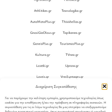
Athlitikes.gr
Texnologika.gr
AutoMotoPlus.gr
Thisishellas.gr
GnosiGiaOlous.gr
Topikanea.gr
GoneisPlus.gr
TourismosPlus.gr
Kultura.gr
TVnea.gr
Loatki.gr
Upnow.gr
Loveis.gr
VresSyntages.gr
Διαχείριση Συγκατάθεσης
ModernaGynaika.gr
Xristianika.gr
Για να παρέχουμε την καλύτερη εμπειρία, χρησιμοποιούμε τεχνολογίες όπως
OikonomiaPlus.gr
ZoumeKalytera.gr
cookies για την αποθήκευση ή/και την πρόσβαση σε πληροφορίες συσκευών. Η
συγκατάθεση για τις εν λόγω τεχνολογίες θα μας επιτρέψει να επεξεργαστούμε
Oikotropia.gr
ZoumeSpiti.gr
δεδομένα προσωπικού χαρακτήρα, όπως συμπεριφορά περιήγησης ή μοναδικά