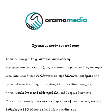
To
Top
Σχετικά με αυτόν τον ιστότοπο
Το ModernaGynaika.gr
αποτελεί συσσωρευτή
περιεχομένου
(aggregator), ως εκ τούτου τα άρθρα, εικόνες και τυχόν
ενσωματωμένα βίντεο
συλλέγονται και προβάλλονται αυτόματα
από
τρίτες, ελληνικές και μη, ιστοσελίδες. Οι ιστοσελίδες αυτές, ως
πηγές,
ωφελούνται από κάθε προβολή
, καθώς η εμφάνιση στο
ModernaGynaika.gr
συνεισφέρει στην επισκεψιμότητά τους και στη
βαθμολογία SEO
(Google κ.λπ.) μέσω backlink κοκ.