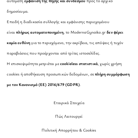
αυτόματη
εμφάνιση της πηγής και συνδέσμου
προς το αρχικό
δημοσίευμα.
Επειδή η διαδικασία συλλογής και εμφάνισης περιεχομένου
είναι
πλήρως αυτοματοποιημένη
, το ModernaGynaika.gr
δεν φέρει
καμία ευθύνη
για το περιεχόμενο, την ακρίβεια, τις απόψεις ή τυχόν
παραβιάσεις που προέρχονται από τρίτες ιστοσελίδες.
Η επισκεψιμότητα μετριέται με
cookieless στατιστικά
, χωρίς χρήση
cookies ή αποθήκευση προσωπικών δεδομένων, σε
πλήρη συμμόρφωση
με τον Κανονισμό (ΕΕ) 2016/679 (GDPR)
.
Εταιρικά Στοιχεία
Πώς Λειτουργεί
Πολιτική Απορρήτου & Cookies