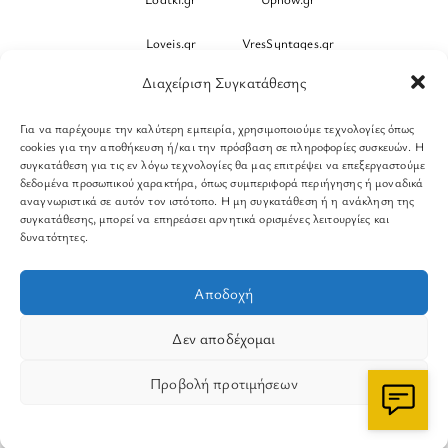
Loveis.gr
VresSyntages.gr
Διαχείριση Συγκατάθεσης
ModernaGynaika.gr
Xristianika.gr
Για να παρέχουμε την καλύτερη εμπειρία, χρησιμοποιούμε τεχνολογίες όπως
OikonomiaPlus.gr
ZoumeKalytera.gr
cookies για την αποθήκευση ή/και την πρόσβαση σε πληροφορίες συσκευών. Η
συγκατάθεση για τις εν λόγω τεχνολογίες θα μας επιτρέψει να επεξεργαστούμε
Oikotropia.gr
ZoumeSpiti.gr
δεδομένα προσωπικού χαρακτήρα, όπως συμπεριφορά περιήγησης ή μοναδικά
αναγνωριστικά σε αυτόν τον ιστότοπο. Η μη συγκατάθεση ή η ανάκληση της
συγκατάθεσης, μπορεί να επηρεάσει αρνητικά ορισμένες λειτουργίες και
Perepet.gr
δυνατότητες.
© 2026
Orama Group
(Orama Group Μ.Ι.Κ.Ε.) | Α.Φ.Μ.
Αποδοχή
801086294 – Δ.Ο.Υ. ΚΕΦΟΔΕ Αττικής | Γ.Ε.ΜΗ
148748903000 | Έδρα: Αθήνα, Ελλάδα |
Δεν αποδέχομαι
Email: contact@orama-group.com
Προβολή προτιμήσεων