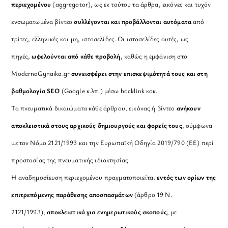
περιεχομένου
(aggregator), ως εκ τούτου τα άρθρα, εικόνες και τυχόν
ενσωματωμένα βίντεο
συλλέγονται και προβάλλονται αυτόματα
από
τρίτες, ελληνικές και μη, ιστοσελίδες. Οι ιστοσελίδες αυτές, ως
πηγές,
ωφελούνται από κάθε προβολή
, καθώς η εμφάνιση στο
ModernaGynaika.gr
συνεισφέρει στην επισκεψιμότητά τους και στη
βαθμολογία SEO
(Google κ.λπ.) μέσω backlink κοκ.
Τα πνευματικά δικαιώματα κάθε άρθρου, εικόνας ή βίντεο
ανήκουν
αποκλειστικά στους αρχικούς δημιουργούς και φορείς τους
, σύμφωνα
με τον Νόμο 2121/1993 και την Ευρωπαϊκή Οδηγία 2019/790 (ΕΕ) περί
προστασίας της πνευματικής ιδιοκτησίας.
Η αναδημοσίευση περιεχομένου πραγματοποιείται
εντός των ορίων της
επιτρεπόμενης παράθεσης αποσπασμάτων
(άρθρο 19 Ν.
2121/1993),
αποκλειστικά για ενημερωτικούς σκοπούς
, με