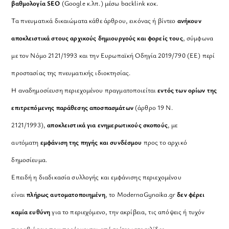
βαθμολογία SEO
(Google κ.λπ.) μέσω backlink κοκ.
Τα πνευματικά δικαιώματα κάθε άρθρου, εικόνας ή βίντεο
ανήκουν
αποκλειστικά στους αρχικούς δημιουργούς και φορείς τους
, σύμφωνα
με τον Νόμο 2121/1993 και την Ευρωπαϊκή Οδηγία 2019/790 (ΕΕ) περί
προστασίας της πνευματικής ιδιοκτησίας.
Η αναδημοσίευση περιεχομένου πραγματοποιείται
εντός των ορίων της
επιτρεπόμενης παράθεσης αποσπασμάτων
(άρθρο 19 Ν.
2121/1993),
αποκλειστικά για ενημερωτικούς σκοπούς
, με
αυτόματη
εμφάνιση της πηγής και συνδέσμου
προς το αρχικό
δημοσίευμα.
Επειδή η διαδικασία συλλογής και εμφάνισης περιεχομένου
είναι
πλήρως αυτοματοποιημένη
, το ModernaGynaika.gr
δεν φέρει
καμία ευθύνη
για το περιεχόμενο, την ακρίβεια, τις απόψεις ή τυχόν