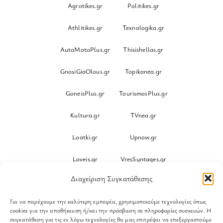
Agrotikes.gr
Politikes.gr
Athlitikes.gr
Texnologika.gr
AutoMotoPlus.gr
Thisishellas.gr
GnosiGiaOlous.gr
Topikanea.gr
GoneisPlus.gr
TourismosPlus.gr
Kultura.gr
TVnea.gr
Loatki.gr
Upnow.gr
Loveis.gr
VresSyntages.gr
Διαχείριση Συγκατάθεσης
ModernaGynaika.gr
Xristianika.gr
Για να παρέχουμε την καλύτερη εμπειρία, χρησιμοποιούμε τεχνολογίες όπως
OikonomiaPlus.gr
ZoumeKalytera.gr
cookies για την αποθήκευση ή/και την πρόσβαση σε πληροφορίες συσκευών. Η
συγκατάθεση για τις εν λόγω τεχνολογίες θα μας επιτρέψει να επεξεργαστούμε