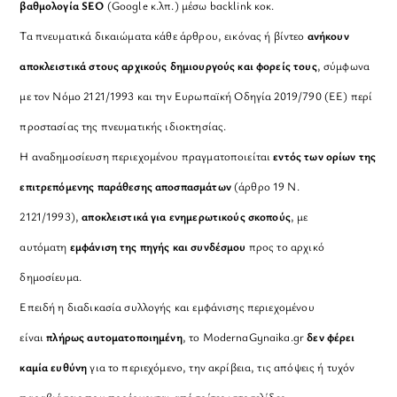
βαθμολογία SEO
(Google κ.λπ.) μέσω backlink κοκ.
Τα πνευματικά δικαιώματα κάθε άρθρου, εικόνας ή βίντεο
ανήκουν
αποκλειστικά στους αρχικούς δημιουργούς και φορείς τους
, σύμφωνα
με τον Νόμο 2121/1993 και την Ευρωπαϊκή Οδηγία 2019/790 (ΕΕ) περί
προστασίας της πνευματικής ιδιοκτησίας.
Η αναδημοσίευση περιεχομένου πραγματοποιείται
εντός των ορίων της
επιτρεπόμενης παράθεσης αποσπασμάτων
(άρθρο 19 Ν.
2121/1993),
αποκλειστικά για ενημερωτικούς σκοπούς
, με
αυτόματη
εμφάνιση της πηγής και συνδέσμου
προς το αρχικό
δημοσίευμα.
Επειδή η διαδικασία συλλογής και εμφάνισης περιεχομένου
είναι
πλήρως αυτοματοποιημένη
, το ModernaGynaika.gr
δεν φέρει
καμία ευθύνη
για το περιεχόμενο, την ακρίβεια, τις απόψεις ή τυχόν