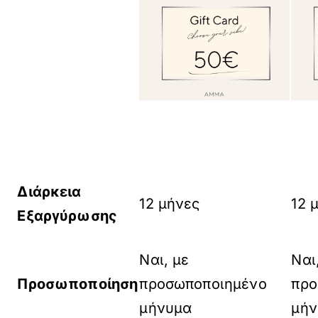
Διάρκεια
12 μήνες
12 
Εξαργύρωσης
Ναι, με
Ναι
Προσωποποίηση
προσωποποιημένο
προ
μήνυμα
μήν