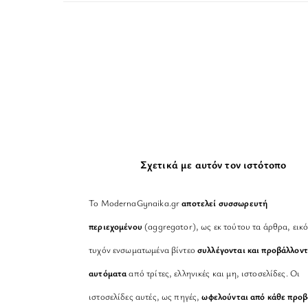
Σχετικά με αυτόν τον ιστότοπο
Το ModernaGynaika.gr
αποτελεί συσσωρευτή
περιεχομένου
(aggregator), ως εκ τούτου τα άρθρα, εικό
τυχόν ενσωματωμένα βίντεο
συλλέγονται και προβάλλοντ
αυτόματα
από τρίτες, ελληνικές και μη, ιστοσελίδες. Οι
ιστοσελίδες αυτές, ως πηγές,
ωφελούνται από κάθε προ