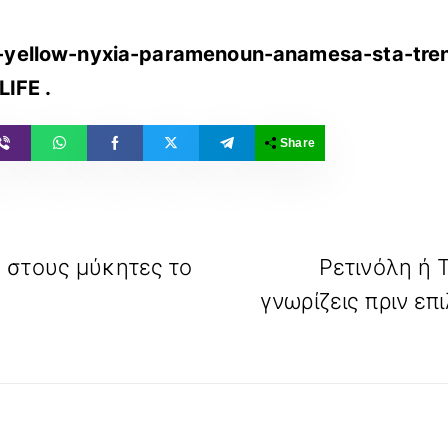
er-yellow-nyxia-paramenoun-anamesa-sta-tr
LIFE
.
Share
 στους μύκητες το
Ρετινόλη ή 
γνωρίζεις πριν επ