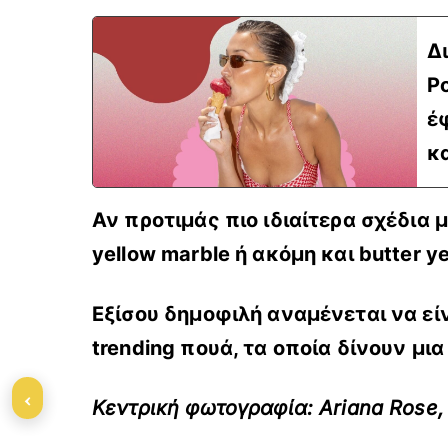
Δ
Po
έ
κ
Αν προτιμάς πιο ιδιαίτερα σχέδια 
yellow marble ή ακόμη και butter
ye
Εξίσου δημοφιλή αναμένεται να είν
trending πουά
, τα οποία δίνουν μι
‹
Kεντρική φωτογραφία: Ariana Rose, 