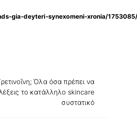
ends-gia-deyteri-synexomeni-xronia/1753085
»
ΕΠΟΜΕΝΟ
Τρετινοΐνη; Όλα όσα πρέπει να
ιλέξεις το κατάλληλο skincare
συστατικό