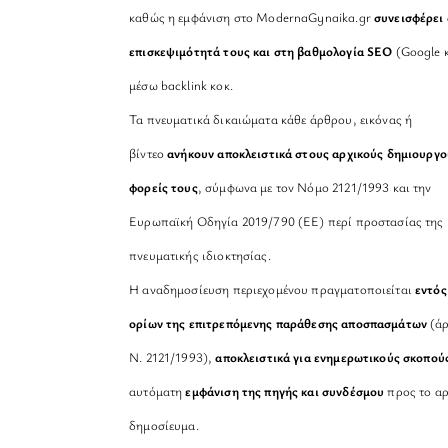
καθώς η εμφάνιση στο ModernaGynaika.gr
συνεισφέρει 
επισκεψιμότητά τους και στη βαθμολογία SEO
(Google κ
μέσω backlink κοκ.
Τα πνευματικά δικαιώματα κάθε άρθρου, εικόνας ή
βίντεο
ανήκουν αποκλειστικά στους αρχικούς δημιουργο
φορείς τους
, σύμφωνα με τον Νόμο 2121/1993 και την
Ευρωπαϊκή Οδηγία 2019/790 (ΕΕ) περί προστασίας της
πνευματικής ιδιοκτησίας.
Η αναδημοσίευση περιεχομένου πραγματοποιείται
εντός
ορίων της επιτρεπόμενης παράθεσης αποσπασμάτων
(άρ
Ν. 2121/1993),
αποκλειστικά για ενημερωτικούς σκοπού
αυτόματη
εμφάνιση της πηγής και συνδέσμου
προς το αρ
δημοσίευμα.