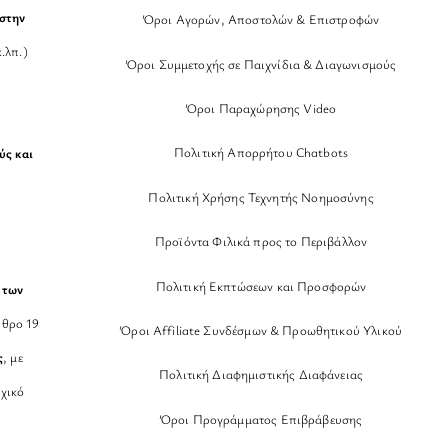
στην
Όροι Αγορών, Αποστολών & Επιστροφών
.λπ.)
Όροι Συμμετοχής σε Παιχνίδια & Διαγωνισμούς
Όροι Παραχώρησης Video
Πολιτική Απορρήτου Chatbots
ύς και
Πολιτική Χρήσης Τεχνητής Νοημοσύνης
Προϊόντα Φιλικά προς το Περιβάλλον
Πολιτική Εκπτώσεων και Προσφορών
 των
θρο 19
Όροι Affiliate Συνδέσμων & Προωθητικού Υλικού
ς
, με
Πολιτική Διαφημιστικής Διαφάνειας
χικό
Όροι Προγράμματος Επιβράβευσης