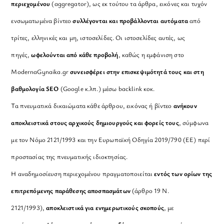
περιεχομένου
(aggregator), ως εκ τούτου τα άρθρα, εικόνες και τυχόν
ενσωματωμένα βίντεο
συλλέγονται και προβάλλονται αυτόματα
από
τρίτες, ελληνικές και μη, ιστοσελίδες. Οι ιστοσελίδες αυτές, ως
πηγές,
ωφελούνται από κάθε προβολή
, καθώς η εμφάνιση στο
ModernaGynaika.gr
συνεισφέρει στην επισκεψιμότητά τους και στη
βαθμολογία SEO
(Google κ.λπ.) μέσω backlink κοκ.
Τα πνευματικά δικαιώματα κάθε άρθρου, εικόνας ή βίντεο
ανήκουν
αποκλειστικά στους αρχικούς δημιουργούς και φορείς τους
, σύμφωνα
με τον Νόμο 2121/1993 και την Ευρωπαϊκή Οδηγία 2019/790 (ΕΕ) περί
προστασίας της πνευματικής ιδιοκτησίας.
Η αναδημοσίευση περιεχομένου πραγματοποιείται
εντός των ορίων της
επιτρεπόμενης παράθεσης αποσπασμάτων
(άρθρο 19 Ν.
2121/1993),
αποκλειστικά για ενημερωτικούς σκοπούς
, με