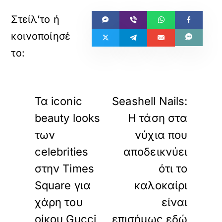
«
»
ΠΡΟΗΓΟΥΜΕΝΟ
ΕΠΟΜΕΝΟ
Τα iconic
Seashell Nails:
beauty looks
Η τάση στα
των
νύχια που
celebrities
αποδεικνύει
στην Times
ότι το
Square για
καλοκαίρι
χάρη του
είναι
οίκου Gucci
επισήμως εδώ