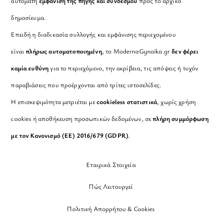
αυτόματη
εμφάνιση της πηγής και συνδέσμου
προς το αρχικό
δημοσίευμα.
Επειδή η διαδικασία συλλογής και εμφάνισης περιεχομένου
είναι
πλήρως αυτοματοποιημένη
, το ModernaGynaika.gr
δεν φέρει
καμία ευθύνη
για το περιεχόμενο, την ακρίβεια, τις απόψεις ή τυχόν
παραβιάσεις που προέρχονται από τρίτες ιστοσελίδες.
Η επισκεψιμότητα μετριέται με
cookieless στατιστικά
, χωρίς χρήση
cookies ή αποθήκευση προσωπικών δεδομένων, σε
πλήρη συμμόρφωση
με τον Κανονισμό (ΕΕ) 2016/679 (GDPR)
.
Εταιρικά Στοιχεία
Πώς Λειτουργεί
Πολιτική Απορρήτου & Cookies