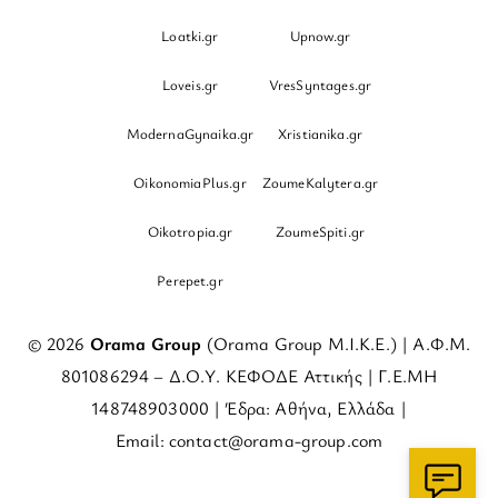
Loatki.gr
Upnow.gr
Loveis.gr
VresSyntages.gr
ModernaGynaika.gr
Xristianika.gr
OikonomiaPlus.gr
ZoumeKalytera.gr
Oikotropia.gr
ZoumeSpiti.gr
Perepet.gr
© 2026
Orama Group
(Orama Group Μ.Ι.Κ.Ε.) | Α.Φ.Μ.
801086294 – Δ.Ο.Υ. ΚΕΦΟΔΕ Αττικής | Γ.Ε.ΜΗ
148748903000 | Έδρα: Αθήνα, Ελλάδα |
Email: contact@orama-group.com