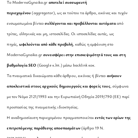
Το ModernaGynaika.gr
αποτελεί συσσωρευτή
περιεχομένου
(aggregator), ως εκ τούτου τα άρθρα, εικόνες και τυχόν
ενσωματωμένα βίντεο
συλλέγονται και προβάλλονται αυτόματα
από
τρίτες, ελληνικές και μη, ιστοσελίδες. Οι ιστοσελίδες αυτές, ως
πηγές,
ωφελούνται από κάθε προβολή
, καθώς η εμφάνιση στο
ModernaGynaika.gr
συνεισφέρει στην επισκεψιμότητά τους και στη
βαθμολογία SEO
(Google κ.λπ.) μέσω backlink κοκ.
Τα πνευματικά δικαιώματα κάθε άρθρου, εικόνας ή βίντεο
ανήκουν
αποκλειστικά στους αρχικούς δημιουργούς και φορείς τους
, σύμφωνα
με τον Νόμο 2121/1993 και την Ευρωπαϊκή Οδηγία 2019/790 (ΕΕ) περί
προστασίας της πνευματικής ιδιοκτησίας.
Η αναδημοσίευση περιεχομένου πραγματοποιείται
εντός των ορίων της
επιτρεπόμενης παράθεσης αποσπασμάτων
(άρθρο 19 Ν.