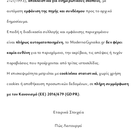
2121/1993),
αποκλειστικά για ενημερωτικούς σκοπούς
, με
αυτόματη
εμφάνιση της πηγής και συνδέσμου
προς το αρχικό
δημοσίευμα.
Επειδή η διαδικασία συλλογής και εμφάνισης περιεχομένου
είναι
πλήρως αυτοματοποιημένη
, το ModernaGynaika.gr
δεν φέρει
καμία ευθύνη
για το περιεχόμενο, την ακρίβεια, τις απόψεις ή τυχόν
παραβιάσεις που προέρχονται από τρίτες ιστοσελίδες.
Η επισκεψιμότητα μετριέται με
cookieless στατιστικά
, χωρίς χρήση
cookies ή αποθήκευση προσωπικών δεδομένων, σε
πλήρη συμμόρφωση
με τον Κανονισμό (ΕΕ) 2016/679 (GDPR)
.
Εταιρικά Στοιχεία
Πώς Λειτουργεί