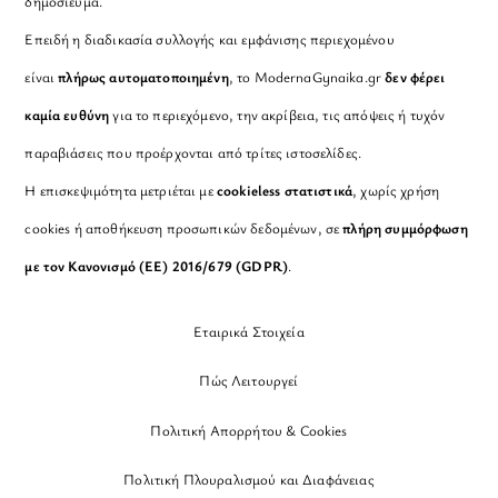
δημοσίευμα.
Επειδή η διαδικασία συλλογής και εμφάνισης περιεχομένου
είναι
πλήρως αυτοματοποιημένη
, το ModernaGynaika.gr
δεν φέρει
καμία ευθύνη
για το περιεχόμενο, την ακρίβεια, τις απόψεις ή τυχόν
παραβιάσεις που προέρχονται από τρίτες ιστοσελίδες.
Η επισκεψιμότητα μετριέται με
cookieless στατιστικά
, χωρίς χρήση
cookies ή αποθήκευση προσωπικών δεδομένων, σε
πλήρη συμμόρφωση
με τον Κανονισμό (ΕΕ) 2016/679 (GDPR)
.
Εταιρικά Στοιχεία
Πώς Λειτουργεί
Πολιτική Απορρήτου & Cookies
Πολιτική Πλουραλισμού και Διαφάνειας