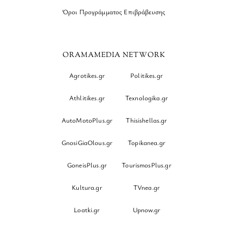
Όροι Προγράμματος Επιβράβευσης
ORAMAMEDIA NETWORK
Agrotikes.gr
Politikes.gr
Athlitikes.gr
Texnologika.gr
AutoMotoPlus.gr
Thisishellas.gr
GnosiGiaOlous.gr
Topikanea.gr
GoneisPlus.gr
TourismosPlus.gr
Kultura.gr
TVnea.gr
Loatki.gr
Upnow.gr