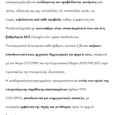
ενσωματωμένα βίντεο
συλλέγονται και προβάλλονται αυτόματα
από
τρίτες, ελληνικές και μη, ιστοσελίδες. Οι ιστοσελίδες αυτές, ως
πηγές,
ωφελούνται από κάθε προβολή
, καθώς η εμφάνιση στο
ModernaGynaika.gr
συνεισφέρει στην επισκεψιμότητά τους και στη
βαθμολογία SEO
(Google κ.λπ.) μέσω backlink κοκ.
Τα πνευματικά δικαιώματα κάθε άρθρου, εικόνας ή βίντεο
ανήκουν
αποκλειστικά στους αρχικούς δημιουργούς και φορείς τους
, σύμφωνα
με τον Νόμο 2121/1993 και την Ευρωπαϊκή Οδηγία 2019/790 (ΕΕ) περί
προστασίας της πνευματικής ιδιοκτησίας.
Η αναδημοσίευση περιεχομένου πραγματοποιείται
εντός των ορίων της
επιτρεπόμενης παράθεσης αποσπασμάτων
(άρθρο 19 Ν.
2121/1993),
αποκλειστικά για ενημερωτικούς σκοπούς
, με
αυτόματη
εμφάνιση της πηγής και συνδέσμου
προς το αρχικό