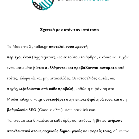
Σχετικά με αυτόν τον ιστότοπο
Το ModernaGynaika.gr
αποτελεί συσσωρευτή
περιεχομένου
(aggregator), ως εκ τούτου τα άρθρα, εικόνες και τυχόν
ενσωματωμένα βίντεο
συλλέγονται και προβάλλονται αυτόματα
από
τρίτες, ελληνικές και μη, ιστοσελίδες. Οι ιστοσελίδες αυτές, ως
πηγές,
ωφελούνται από κάθε προβολή
, καθώς η εμφάνιση στο
ModernaGynaika.gr
συνεισφέρει στην επισκεψιμότητά τους και στη
βαθμολογία SEO
(Google κ.λπ.) μέσω backlink κοκ.
Τα πνευματικά δικαιώματα κάθε άρθρου, εικόνας ή βίντεο
ανήκουν
αποκλειστικά στους αρχικούς δημιουργούς και φορείς τους
, σύμφωνα