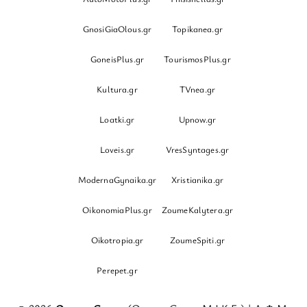
GnosiGiaOlous.gr
Topikanea.gr
GoneisPlus.gr
TourismosPlus.gr
Kultura.gr
TVnea.gr
Loatki.gr
Upnow.gr
Loveis.gr
VresSyntages.gr
ModernaGynaika.gr
Xristianika.gr
OikonomiaPlus.gr
ZoumeKalytera.gr
Oikotropia.gr
ZoumeSpiti.gr
Perepet.gr