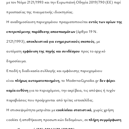
με τον Νόμο 2121/1993 και την Ευρωπαϊκή Οδηγία 2019/790 (ΕΕ) περί
προστασίας της πνευματικής ιδιοκτησίας.
Η αναδημοσίευση περιεχομένου πραγματοποιείται
εντός των ορίων της
επιτρεπόμενης παράθεσης αποσπασμάτων
(άρθρο 19 Ν.
2121/1993),
αποκλειστικά για ενημερωτικούς σκοπούς
, με
αυτόματη
εμφάνιση της πηγής και συνδέσμου
προς το αρχικό
δημοσίευμα.
Επειδή η διαδικασία συλλογής και εμφάνισης περιεχομένου
είναι
πλήρως αυτοματοποιημένη
, το ModernaGynaika.gr
δεν φέρει
καμία ευθύνη
για το περιεχόμενο, την ακρίβεια, τις απόψεις ή τυχόν
παραβιάσεις που προέρχονται από τρίτες ιστοσελίδες.
Η επισκεψιμότητα μετριέται με
cookieless στατιστικά
, χωρίς χρήση
cookies ή αποθήκευση προσωπικών δεδομένων, σε
πλήρη συμμόρφωση