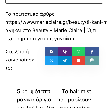
Το πρωτότυπο άρθρο
https://www.marieclaire.gr/beauty/ti-kani-m
ανήκει στο
Beauty – Marie Claire | Ό,τι
έχει σημασία για τις γυναίκες
.
«
»
ΠΡΟΗΓΟΥΜΕΝΟ
ΕΠΟΜΕΝΟ
5 κομψότατα
Τα hair mist
μανικιούρ για
που μυρίζουν
τον Ιούλιο -θα
«καλοκαίρι»