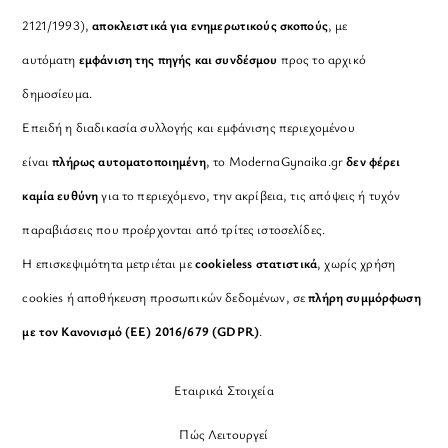
2121/1993),
αποκλειστικά για ενημερωτικούς σκοπούς
, με
αυτόματη
εμφάνιση της πηγής και συνδέσμου
προς το αρχικό
δημοσίευμα.
Επειδή η διαδικασία συλλογής και εμφάνισης περιεχομένου
είναι
πλήρως αυτοματοποιημένη
, το ModernaGynaika.gr
δεν φέρει
καμία ευθύνη
για το περιεχόμενο, την ακρίβεια, τις απόψεις ή τυχόν
παραβιάσεις που προέρχονται από τρίτες ιστοσελίδες.
Η επισκεψιμότητα μετριέται με
cookieless στατιστικά
, χωρίς χρήση
cookies ή αποθήκευση προσωπικών δεδομένων, σε
πλήρη συμμόρφωση
με τον Κανονισμό (ΕΕ) 2016/679 (GDPR)
.
Εταιρικά Στοιχεία
Πώς Λειτουργεί