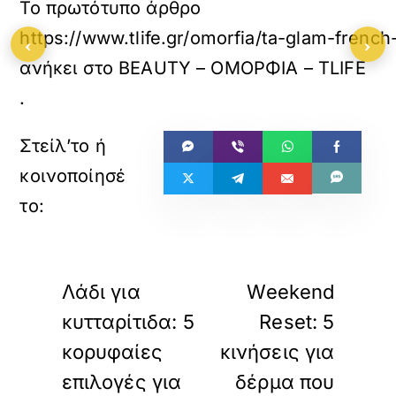
Το πρωτότυπο άρθρο
https://www.tlife.gr/omorfia/ta-glam-frenc
‹
›
ανήκει στο
BEAUTY – ΟΜΟΡΦΙΑ – TLIFE
.
«
»
ΠΡΟΗΓΟΥΜΕΝΟ
ΕΠΟΜΕΝΟ
Λάδι για
Weekend
κυτταρίτιδα: 5
Reset: 5
κορυφαίες
κινήσεις για
επιλογές για
δέρμα που