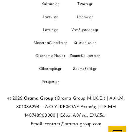
Kultura.gr
TVnea.gr
Loatki.gr
Upnow.gr
Loveis.gr
VresSyntages.gr
ModernaGynaika.gr
Xristianika.gr
OikonomiaPlus.gr
ZoumeKalytera.gr
Oikotropia.gr
ZoumeSpiti.gr
Perepet.gr
© 2026
Orama Group
(Orama Group Μ.Ι.Κ.Ε.) | Α.Φ.Μ.
801086294 – Δ.Ο.Υ. ΚΕΦΟΔΕ Αττικής | Γ.Ε.ΜΗ
148748903000 | Έδρα: Αθήνα, Ελλάδα |
Email: contact@orama-group.com