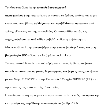
Το ModernaGynaika.gr
αποτελεί συσσωρευτή
περιεχομένου
(aggregator), ως εκ τούτου τα άρθρα, εικόνες και τυχόν
ενσωματωμένα βίντεο
συλλέγονται και προβάλλονται αυτόματα
από
τρίτες, ελληνικές και μη, ιστοσελίδες. Οι ιστοσελίδες αυτές, ως
πηγές,
ωφελούνται από κάθε προβολή
, καθώς η εμφάνιση στο
ModernaGynaika.gr
συνεισφέρει στην επισκεψιμότητά τους και στη
βαθμολογία SEO
(Google κ.λπ.) μέσω backlink κοκ.
Τα πνευματικά δικαιώματα κάθε άρθρου, εικόνας ή βίντεο
ανήκουν
αποκλειστικά στους αρχικούς δημιουργούς και φορείς τους
, σύμφωνα
με τον Νόμο 2121/1993 και την Ευρωπαϊκή Οδηγία 2019/790 (ΕΕ) περί
προστασίας της πνευματικής ιδιοκτησίας.
Η αναδημοσίευση περιεχομένου πραγματοποιείται
εντός των ορίων της
επιτρεπόμενης παράθεσης αποσπασμάτων
(άρθρο 19 Ν.