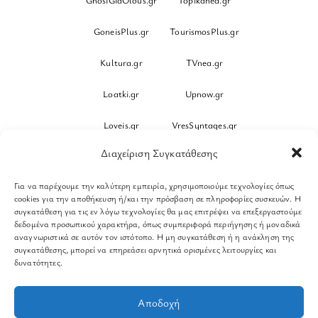
GnosiGiaOlous.gr
Topikanea.gr
GoneisPlus.gr
TourismosPlus.gr
Kultura.gr
TVnea.gr
Loatki.gr
Upnow.gr
Loveis.gr
VresSyntages.gr
Διαχείριση Συγκατάθεσης
ModernaGynaika.gr
Xristianika.gr
Για να παρέχουμε την καλύτερη εμπειρία, χρησιμοποιούμε τεχνολογίες όπως
OikonomiaPlus.gr
ZoumeKalytera.gr
cookies για την αποθήκευση ή/και την πρόσβαση σε πληροφορίες συσκευών. Η
συγκατάθεση για τις εν λόγω τεχνολογίες θα μας επιτρέψει να επεξεργαστούμε
Oikotropia.gr
ZoumeSpiti.gr
δεδομένα προσωπικού χαρακτήρα, όπως συμπεριφορά περιήγησης ή μοναδικά
αναγνωριστικά σε αυτόν τον ιστότοπο. Η μη συγκατάθεση ή η ανάκληση της
συγκατάθεσης, μπορεί να επηρεάσει αρνητικά ορισμένες λειτουργίες και
Perepet.gr
δυνατότητες.
© 2026
Orama Group
(Orama Group Μ.Ι.Κ.Ε.) | Α.Φ.Μ.
Αποδοχή
801086294 – Δ.Ο.Υ. ΚΕΦΟΔΕ Αττικής | Γ.Ε.ΜΗ