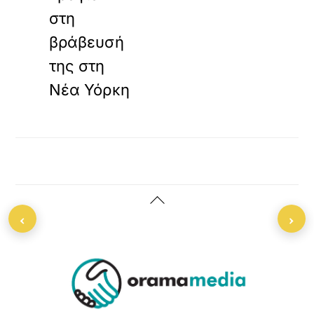
στη
βράβευσή
της στη
Νέα Υόρκη
Back
‹
›
To
Top