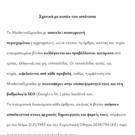
Σχετικά με αυτόν τον ιστότοπο
Το ModernaGynaika.gr
αποτελεί συσσωρευτή
περιεχομένου
(aggregator), ως εκ τούτου τα άρθρα, εικόνες και τυχόν
ενσωματωμένα βίντεο
συλλέγονται και προβάλλονται αυτόματα
από
τρίτες, ελληνικές και μη, ιστοσελίδες. Οι ιστοσελίδες αυτές, ως
πηγές,
ωφελούνται από κάθε προβολή
, καθώς η εμφάνιση στο
ModernaGynaika.gr
συνεισφέρει στην επισκεψιμότητά τους και στη
βαθμολογία SEO
(Google κ.λπ.) μέσω backlink κοκ.
Τα πνευματικά δικαιώματα κάθε άρθρου, εικόνας ή βίντεο
ανήκουν
αποκλειστικά στους αρχικούς δημιουργούς και φορείς τους
, σύμφωνα
με τον Νόμο 2121/1993 και την Ευρωπαϊκή Οδηγία 2019/790 (ΕΕ) περί
προστασίας της πνευματικής ιδιοκτησίας.