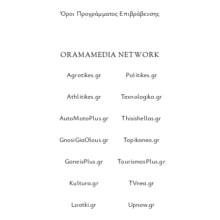
Όροι Προγράμματος Επιβράβευσης
ORAMAMEDIA NETWORK
Agrotikes.gr
Politikes.gr
Athlitikes.gr
Texnologika.gr
AutoMotoPlus.gr
Thisishellas.gr
GnosiGiaOlous.gr
Topikanea.gr
GoneisPlus.gr
TourismosPlus.gr
Kultura.gr
TVnea.gr
Loatki.gr
Upnow.gr