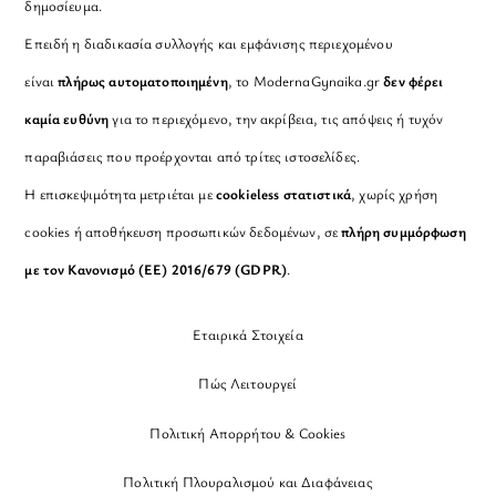
δημοσίευμα.
Επειδή η διαδικασία συλλογής και εμφάνισης περιεχομένου
είναι
πλήρως αυτοματοποιημένη
, το ModernaGynaika.gr
δεν φέρει
καμία ευθύνη
για το περιεχόμενο, την ακρίβεια, τις απόψεις ή τυχόν
παραβιάσεις που προέρχονται από τρίτες ιστοσελίδες.
Η επισκεψιμότητα μετριέται με
cookieless στατιστικά
, χωρίς χρήση
cookies ή αποθήκευση προσωπικών δεδομένων, σε
πλήρη συμμόρφωση
με τον Κανονισμό (ΕΕ) 2016/679 (GDPR)
.
Εταιρικά Στοιχεία
Πώς Λειτουργεί
Πολιτική Απορρήτου & Cookies
Πολιτική Πλουραλισμού και Διαφάνειας