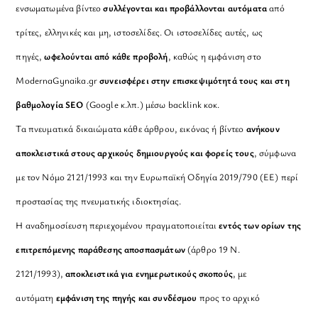
ενσωματωμένα βίντεο
συλλέγονται και προβάλλονται αυτόματα
από
τρίτες, ελληνικές και μη, ιστοσελίδες. Οι ιστοσελίδες αυτές, ως
πηγές,
ωφελούνται από κάθε προβολή
, καθώς η εμφάνιση στο
ModernaGynaika.gr
συνεισφέρει στην επισκεψιμότητά τους και στη
βαθμολογία SEO
(Google κ.λπ.) μέσω backlink κοκ.
Τα πνευματικά δικαιώματα κάθε άρθρου, εικόνας ή βίντεο
ανήκουν
αποκλειστικά στους αρχικούς δημιουργούς και φορείς τους
, σύμφωνα
με τον Νόμο 2121/1993 και την Ευρωπαϊκή Οδηγία 2019/790 (ΕΕ) περί
προστασίας της πνευματικής ιδιοκτησίας.
Η αναδημοσίευση περιεχομένου πραγματοποιείται
εντός των ορίων της
επιτρεπόμενης παράθεσης αποσπασμάτων
(άρθρο 19 Ν.
2121/1993),
αποκλειστικά για ενημερωτικούς σκοπούς
, με
αυτόματη
εμφάνιση της πηγής και συνδέσμου
προς το αρχικό