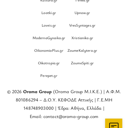
Loatki.gr
Upnow.gr
Loveis.gr
VresSyntages.gr
ModernaGynaika.gr
Xristianika.gr
OikonomiaPlus.gr
ZoumeKalytera.gr
Oikotropia.gr
ZoumeSpiti.gr
Perepet.gr
© 2026
Orama Group
(Orama Group Μ.Ι.Κ.Ε.) | Α.Φ.Μ.
801086294 – Δ.Ο.Υ. ΚΕΦΟΔΕ Αττικής | Γ.Ε.ΜΗ
148748903000 | Έδρα: Αθήνα, Ελλάδα |
Email: contact@orama-group.com