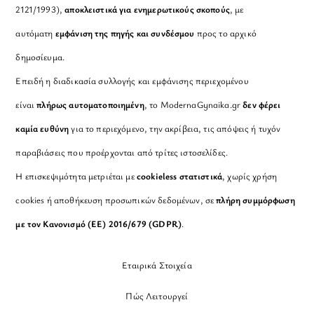
2121/1993),
αποκλειστικά για ενημερωτικούς σκοπούς
, με
αυτόματη
εμφάνιση της πηγής και συνδέσμου
προς το αρχικό
δημοσίευμα.
Επειδή η διαδικασία συλλογής και εμφάνισης περιεχομένου
είναι
πλήρως αυτοματοποιημένη
, το ModernaGynaika.gr
δεν φέρει
καμία ευθύνη
για το περιεχόμενο, την ακρίβεια, τις απόψεις ή τυχόν
παραβιάσεις που προέρχονται από τρίτες ιστοσελίδες.
Η επισκεψιμότητα μετριέται με
cookieless στατιστικά
, χωρίς χρήση
cookies ή αποθήκευση προσωπικών δεδομένων, σε
πλήρη συμμόρφωση
με τον Κανονισμό (ΕΕ) 2016/679 (GDPR)
.
Εταιρικά Στοιχεία
Πώς Λειτουργεί