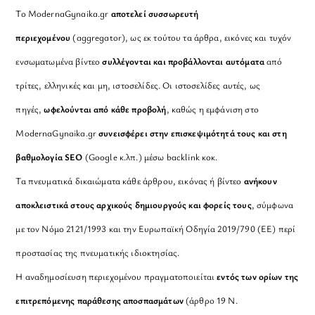
Το ModernaGynaika.gr
αποτελεί συσσωρευτή
περιεχομένου
(aggregator), ως εκ τούτου τα άρθρα, εικόνες και τυχόν
ενσωματωμένα βίντεο
συλλέγονται και προβάλλονται αυτόματα
από
τρίτες, ελληνικές και μη, ιστοσελίδες. Οι ιστοσελίδες αυτές, ως
πηγές,
ωφελούνται από κάθε προβολή
, καθώς η εμφάνιση στο
ModernaGynaika.gr
συνεισφέρει στην επισκεψιμότητά τους και στη
βαθμολογία SEO
(Google κ.λπ.) μέσω backlink κοκ.
Τα πνευματικά δικαιώματα κάθε άρθρου, εικόνας ή βίντεο
ανήκουν
αποκλειστικά στους αρχικούς δημιουργούς και φορείς τους
, σύμφωνα
με τον Νόμο 2121/1993 και την Ευρωπαϊκή Οδηγία 2019/790 (ΕΕ) περί
προστασίας της πνευματικής ιδιοκτησίας.
Η αναδημοσίευση περιεχομένου πραγματοποιείται
εντός των ορίων της
επιτρεπόμενης παράθεσης αποσπασμάτων
(άρθρο 19 Ν.