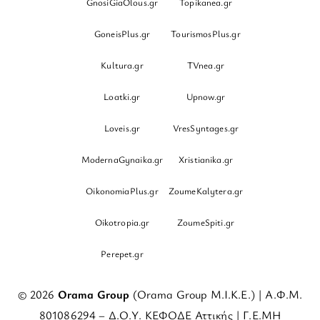
GnosiGiaOlous.gr
Topikanea.gr
GoneisPlus.gr
TourismosPlus.gr
Kultura.gr
TVnea.gr
Loatki.gr
Upnow.gr
Loveis.gr
VresSyntages.gr
ModernaGynaika.gr
Xristianika.gr
OikonomiaPlus.gr
ZoumeKalytera.gr
Oikotropia.gr
ZoumeSpiti.gr
Perepet.gr
© 2026
Orama Group
(Orama Group Μ.Ι.Κ.Ε.) | Α.Φ.Μ.
801086294 – Δ.Ο.Υ. ΚΕΦΟΔΕ Αττικής | Γ.Ε.ΜΗ