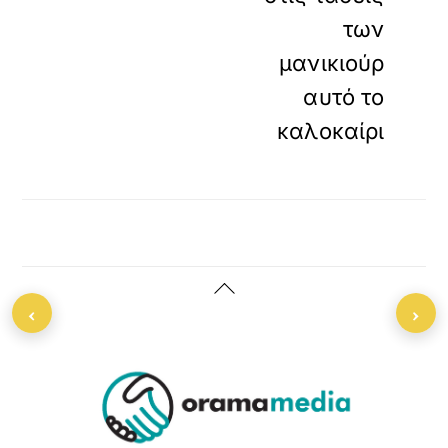
των
μανικιούρ
αυτό το
καλοκαίρι
Back
‹
›
To
Top