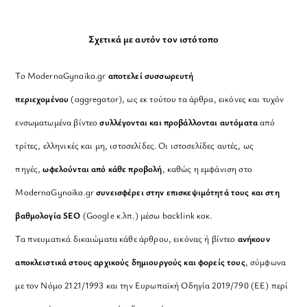
Σχετικά με αυτόν τον ιστότοπο
Το ModernaGynaika.gr
αποτελεί συσσωρευτή
περιεχομένου
(aggregator), ως εκ τούτου τα άρθρα, εικόνες και τυχόν
ενσωματωμένα βίντεο
συλλέγονται και προβάλλονται αυτόματα
από
τρίτες, ελληνικές και μη, ιστοσελίδες. Οι ιστοσελίδες αυτές, ως
πηγές,
ωφελούνται από κάθε προβολή
, καθώς η εμφάνιση στο
ModernaGynaika.gr
συνεισφέρει στην επισκεψιμότητά τους και στη
βαθμολογία SEO
(Google κ.λπ.) μέσω backlink κοκ.
Τα πνευματικά δικαιώματα κάθε άρθρου, εικόνας ή βίντεο
ανήκουν
αποκλειστικά στους αρχικούς δημιουργούς και φορείς τους
, σύμφωνα
με τον Νόμο 2121/1993 και την Ευρωπαϊκή Οδηγία 2019/790 (ΕΕ) περί