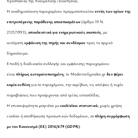
προστασίας της πνευματικής ιδιοκτησίας.
Η αναδημοσίευση περιεχομένου πραγματοποιείται
εντός των ορίων της
επιτρεπόμενης παράθεσης αποσπασμάτων
(άρθρο 19 Ν.
2121/1993),
αποκλειστικά για ενημερωτικούς σκοπούς
, με
αυτόματη
εμφάνιση της πηγής και συνδέσμου
προς το αρχικό
δημοσίευμα.
Επειδή η διαδικασία συλλογής και εμφάνισης περιεχομένου
είναι
πλήρως αυτοματοποιημένη
, το ModernaGynaika.gr
δεν φέρει
καμία ευθύνη
για το περιεχόμενο, την ακρίβεια, τις απόψεις ή τυχόν
παραβιάσεις που προέρχονται από τρίτες ιστοσελίδες.
Η επισκεψιμότητα μετριέται με
cookieless στατιστικά
, χωρίς χρήση
cookies ή αποθήκευση προσωπικών δεδομένων, σε
πλήρη συμμόρφωση
με τον Κανονισμό (ΕΕ) 2016/679 (GDPR)
.