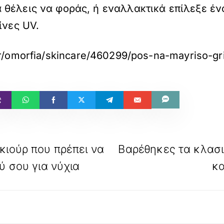
θέλεις να φοράς, ή εναλλακτικά επίλεξε έν
ίνες UV.
gr/omorfia/skincare/460299/pos-na-mayriso-gri
κιούρ που πρέπει να
Βαρέθηκες τα κλασικ
ύ σου για νύχια
κα