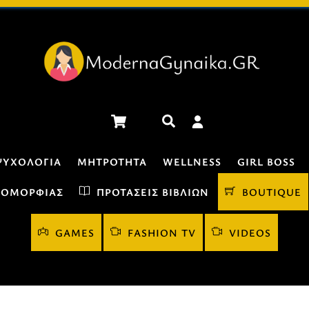
Cart
Αναζήτηση
ΨΥΧΟΛΟΓΊΑ
ΜΗΤΡΌΤΗΤΑ
WELLNESS
GIRL BOSS
 ΟΜΟΡΦΙΆΣ
ΠΡΟΤΆΣΕΙΣ ΒΙΒΛΊΩΝ
BOUTIQUE
GAMES
FASHION TV
VIDEOS