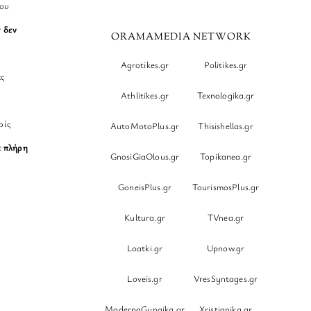
νου
r
δεν
ORAMAMEDIA NETWORK
Agrotikes.gr
Politikes.gr
ες
Athlitikes.gr
Texnologika.gr
ρίς
AutoMotoPlus.gr
Thisishellas.gr
ε
πλήρη
GnosiGiaOlous.gr
Topikanea.gr
GoneisPlus.gr
TourismosPlus.gr
Kultura.gr
TVnea.gr
Loatki.gr
Upnow.gr
Loveis.gr
VresSyntages.gr
ModernaGynaika.gr
Xristianika.gr