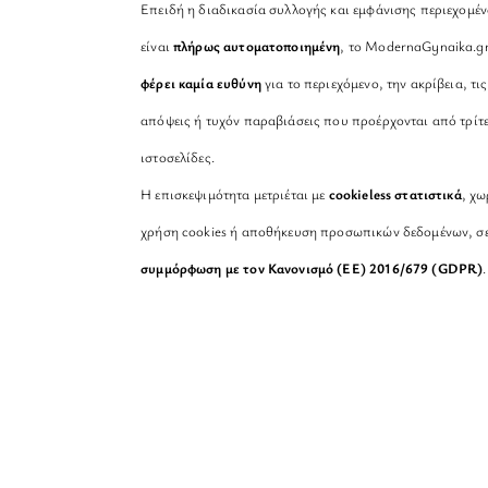
Επειδή η διαδικασία συλλογής και εμφάνισης περιεχομέ
είναι
πλήρως αυτοματοποιημένη
, το ModernaGynaika.g
φέρει καμία ευθύνη
για το περιεχόμενο, την ακρίβεια, τις
απόψεις ή τυχόν παραβιάσεις που προέρχονται από τρίτ
ιστοσελίδες.
Η επισκεψιμότητα μετριέται με
cookieless στατιστικά
, χω
χρήση cookies ή αποθήκευση προσωπικών δεδομένων, σ
συμμόρφωση με τον Κανονισμό (ΕΕ) 2016/679 (GDPR)
.