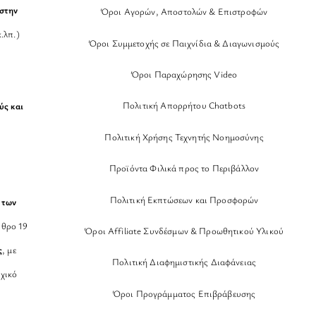
στην
Όροι Αγορών, Αποστολών & Επιστροφών
.λπ.)
Όροι Συμμετοχής σε Παιχνίδια & Διαγωνισμούς
Όροι Παραχώρησης Video
Πολιτική Απορρήτου Chatbots
ύς και
Πολιτική Χρήσης Τεχνητής Νοημοσύνης
Προϊόντα Φιλικά προς το Περιβάλλον
Πολιτική Εκπτώσεων και Προσφορών
 των
θρο 19
Όροι Affiliate Συνδέσμων & Προωθητικού Υλικού
ς
, με
Πολιτική Διαφημιστικής Διαφάνειας
χικό
Όροι Προγράμματος Επιβράβευσης