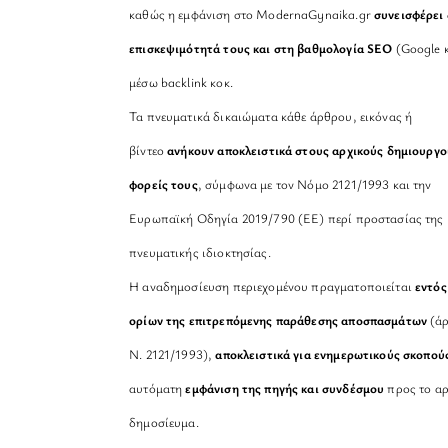
καθώς η εμφάνιση στο ModernaGynaika.gr
συνεισφέρει 
επισκεψιμότητά τους και στη βαθμολογία SEO
(Google κ
μέσω backlink κοκ.
Τα πνευματικά δικαιώματα κάθε άρθρου, εικόνας ή
βίντεο
ανήκουν αποκλειστικά στους αρχικούς δημιουργο
φορείς τους
, σύμφωνα με τον Νόμο 2121/1993 και την
Ευρωπαϊκή Οδηγία 2019/790 (ΕΕ) περί προστασίας της
πνευματικής ιδιοκτησίας.
Η αναδημοσίευση περιεχομένου πραγματοποιείται
εντός
ορίων της επιτρεπόμενης παράθεσης αποσπασμάτων
(άρ
Ν. 2121/1993),
αποκλειστικά για ενημερωτικούς σκοπού
αυτόματη
εμφάνιση της πηγής και συνδέσμου
προς το αρ
δημοσίευμα.