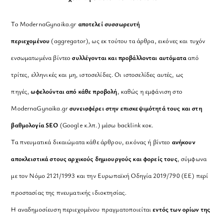
Το ModernaGynaika.gr
αποτελεί συσσωρευτή
περιεχομένου
(aggregator), ως εκ τούτου τα άρθρα, εικόνες και τυχόν
ενσωματωμένα βίντεο
συλλέγονται και προβάλλονται αυτόματα
από
τρίτες, ελληνικές και μη, ιστοσελίδες. Οι ιστοσελίδες αυτές, ως
πηγές,
ωφελούνται από κάθε προβολή
, καθώς η εμφάνιση στο
ModernaGynaika.gr
συνεισφέρει στην επισκεψιμότητά τους και στη
βαθμολογία SEO
(Google κ.λπ.) μέσω backlink κοκ.
Τα πνευματικά δικαιώματα κάθε άρθρου, εικόνας ή βίντεο
ανήκουν
αποκλειστικά στους αρχικούς δημιουργούς και φορείς τους
, σύμφωνα
με τον Νόμο 2121/1993 και την Ευρωπαϊκή Οδηγία 2019/790 (ΕΕ) περί
προστασίας της πνευματικής ιδιοκτησίας.
Η αναδημοσίευση περιεχομένου πραγματοποιείται
εντός των ορίων της