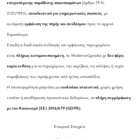
επιτρεπόμενης παράθεσης αποσπασμάτων
(άρθρο 19 Ν.
2121/1993),
αποκλειστικά για ενημερωτικούς σκοπούς
, με
αυτόματη
εμφάνιση της πηγής και συνδέσμου
προς το αρχικό
δημοσίευμα.
Επειδή η διαδικασία συλλογής και εμφάνισης περιεχομένου
είναι
πλήρως αυτοματοποιημένη
, το ModernaGynaika.gr
δεν φέρει
καμία ευθύνη
για το περιεχόμενο, την ακρίβεια, τις απόψεις ή τυχόν
παραβιάσεις που προέρχονται από τρίτες ιστοσελίδες.
Η επισκεψιμότητα μετριέται με
cookieless στατιστικά
, χωρίς χρήση
cookies ή αποθήκευση προσωπικών δεδομένων, σε
πλήρη συμμόρφωση
με τον Κανονισμό (ΕΕ) 2016/679 (GDPR)
.
Εταιρικά Στοιχεία