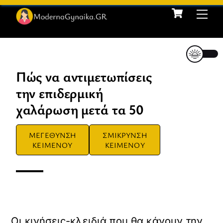
Cart
Skip
Me
to
content
Πώς να αντιμετωπίσεις
την επιδερμική
χαλάρωση μετά τα 50
ΜΕΓΕΘΥΝΣΗ
ΣΜΙΚΡΥΝΣΗ
ΚΕΙΜΕΝΟΥ
ΚΕΙΜΕΝΟΥ
Οι κινήσεις-κλειδιά που θα κάνουν την