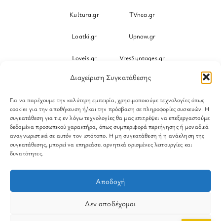
Kultura.gr
TVnea.gr
Loatki.gr
Upnow.gr
Loveis.gr
VresSyntages.gr
Διαχείριση Συγκατάθεσης
ModernaGynaika.gr
Xristianika.gr
Για να παρέχουμε την καλύτερη εμπειρία, χρησιμοποιούμε τεχνολογίες όπως
OikonomiaPlus.gr
ZoumeKalytera.gr
cookies για την αποθήκευση ή/και την πρόσβαση σε πληροφορίες συσκευών. Η
συγκατάθεση για τις εν λόγω τεχνολογίες θα μας επιτρέψει να επεξεργαστούμε
Oikotropia.gr
ZoumeSpiti.gr
δεδομένα προσωπικού χαρακτήρα, όπως συμπεριφορά περιήγησης ή μοναδικά
αναγνωριστικά σε αυτόν τον ιστότοπο. Η μη συγκατάθεση ή η ανάκληση της
συγκατάθεσης, μπορεί να επηρεάσει αρνητικά ορισμένες λειτουργίες και
Perepet.gr
δυνατότητες.
© 2026
Orama Group
(Orama Group Μ.Ι.Κ.Ε.) | Α.Φ.Μ.
Αποδοχή
801086294 – Δ.Ο.Υ. ΚΕΦΟΔΕ Αττικής | Γ.Ε.ΜΗ
148748903000 | Έδρα: Αθήνα, Ελλάδα |
Δεν αποδέχομαι
Email: contact@orama-group.com