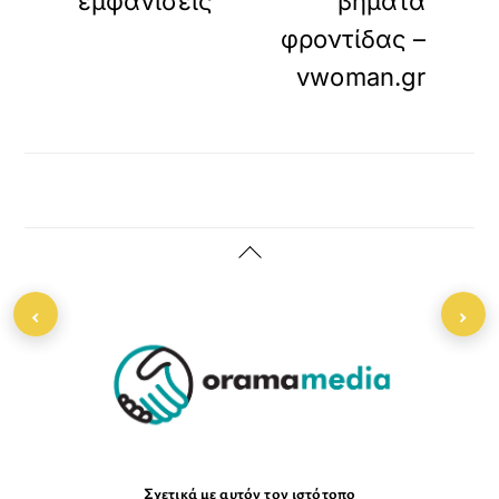
εμφανίσεις
βήματα
φροντίδας –
vwoman.gr
Back
To
‹
›
Top
Σχετικά με αυτόν τον ιστότοπο