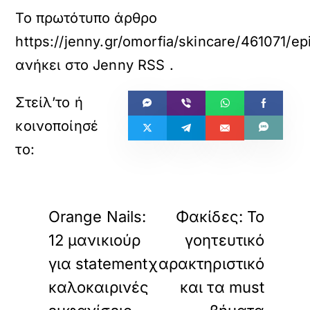
Το πρωτότυπο άρθρο
https://jenny.gr/omorfia/skincare/461071/ep
ανήκει στο
Jenny RSS
.
«
»
ΠΡΟΗΓΟΥΜΕΝΟ
ΕΠΟΜΕΝΟ
Orange Nails:
Φακίδες: Το
12 μανικιούρ
γοητευτικό
για statement
χαρακτηριστικό
καλοκαιρινές
και τα must