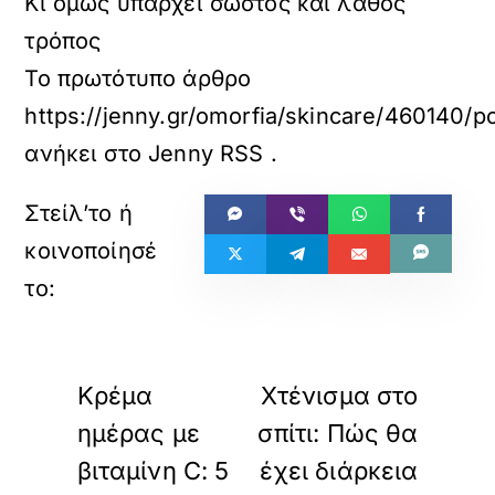
Κι όμως υπάρχει σωστός και λάθος
τρόπος
Το πρωτότυπο άρθρο
https://jenny.gr/omorfia/skincare/460140/
ανήκει στο
Jenny RSS
.
«
»
ΠΡΟΗΓΟΥΜΕΝΟ
ΕΠΟΜΕΝΟ
Κρέμα
Χτένισμα στο
ημέρας με
σπίτι: Πώς θα
βιταμίνη C: 5
έχει διάρκεια