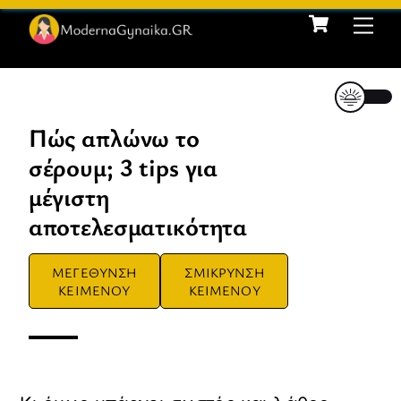
Cart
Skip
Me
to
content
Πώς απλώνω το
σέρουμ; 3 tips για
μέγιστη
αποτελεσματικότητα
ΜΕΓΕΘΥΝΣΗ
ΣΜΙΚΡΥΝΣΗ
ΚΕΙΜΕΝΟΥ
ΚΕΙΜΕΝΟΥ