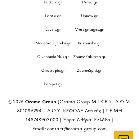
Kultura.gr
TVnea.gr
Loatki.gr
Upnow.gr
Loveis.gr
VresSyntages.gr
ModernaGynaika.gr
Xristianika.gr
OikonomiaPlus.gr
ZoumeKalytera.gr
Oikotropia.gr
ZoumeSpiti.gr
Perepet.gr
© 2026
Orama Group
(Orama Group Μ.Ι.Κ.Ε.) | Α.Φ.Μ.
801086294 – Δ.Ο.Υ. ΚΕΦΟΔΕ Αττικής | Γ.Ε.ΜΗ
148748903000 | Έδρα: Αθήνα, Ελλάδα |
Email: contact@orama-group.com