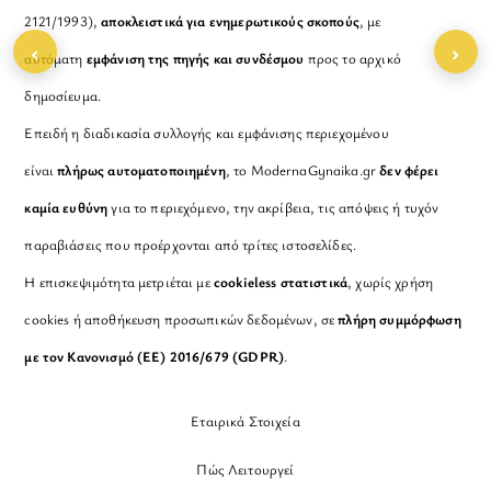
2121/1993),
αποκλειστικά για ενημερωτικούς σκοπούς
, με
‹
›
αυτόματη
εμφάνιση της πηγής και συνδέσμου
προς το αρχικό
δημοσίευμα.
Επειδή η διαδικασία συλλογής και εμφάνισης περιεχομένου
είναι
πλήρως αυτοματοποιημένη
, το ModernaGynaika.gr
δεν φέρει
καμία ευθύνη
για το περιεχόμενο, την ακρίβεια, τις απόψεις ή τυχόν
παραβιάσεις που προέρχονται από τρίτες ιστοσελίδες.
Η επισκεψιμότητα μετριέται με
cookieless στατιστικά
, χωρίς χρήση
cookies ή αποθήκευση προσωπικών δεδομένων, σε
πλήρη συμμόρφωση
με τον Κανονισμό (ΕΕ) 2016/679 (GDPR)
.
Εταιρικά Στοιχεία
Πώς Λειτουργεί