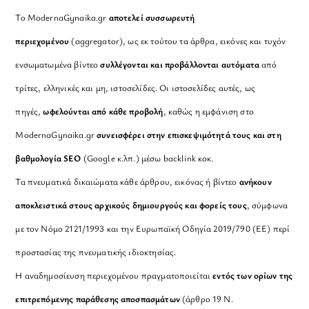
Το ModernaGynaika.gr
αποτελεί συσσωρευτή
περιεχομένου
(aggregator), ως εκ τούτου τα άρθρα, εικόνες και τυχόν
ενσωματωμένα βίντεο
συλλέγονται και προβάλλονται αυτόματα
από
τρίτες, ελληνικές και μη, ιστοσελίδες. Οι ιστοσελίδες αυτές, ως
πηγές,
ωφελούνται από κάθε προβολή
, καθώς η εμφάνιση στο
ModernaGynaika.gr
συνεισφέρει στην επισκεψιμότητά τους και στη
βαθμολογία SEO
(Google κ.λπ.) μέσω backlink κοκ.
Τα πνευματικά δικαιώματα κάθε άρθρου, εικόνας ή βίντεο
ανήκουν
αποκλειστικά στους αρχικούς δημιουργούς και φορείς τους
, σύμφωνα
με τον Νόμο 2121/1993 και την Ευρωπαϊκή Οδηγία 2019/790 (ΕΕ) περί
προστασίας της πνευματικής ιδιοκτησίας.
Η αναδημοσίευση περιεχομένου πραγματοποιείται
εντός των ορίων της
επιτρεπόμενης παράθεσης αποσπασμάτων
(άρθρο 19 Ν.