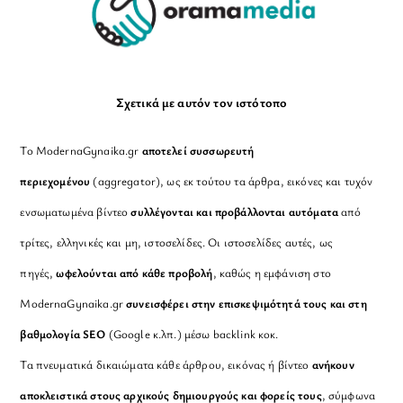
Σχετικά με αυτόν τον ιστότοπο
Το ModernaGynaika.gr
αποτελεί συσσωρευτή
περιεχομένου
(aggregator), ως εκ τούτου τα άρθρα, εικόνες και τυχόν
ενσωματωμένα βίντεο
συλλέγονται και προβάλλονται αυτόματα
από
τρίτες, ελληνικές και μη, ιστοσελίδες. Οι ιστοσελίδες αυτές, ως
πηγές,
ωφελούνται από κάθε προβολή
, καθώς η εμφάνιση στο
ModernaGynaika.gr
συνεισφέρει στην επισκεψιμότητά τους και στη
βαθμολογία SEO
(Google κ.λπ.) μέσω backlink κοκ.
Τα πνευματικά δικαιώματα κάθε άρθρου, εικόνας ή βίντεο
ανήκουν
αποκλειστικά στους αρχικούς δημιουργούς και φορείς τους
, σύμφωνα