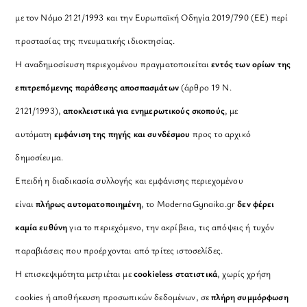
με τον Νόμο 2121/1993 και την Ευρωπαϊκή Οδηγία 2019/790 (ΕΕ) περί
προστασίας της πνευματικής ιδιοκτησίας.
Η αναδημοσίευση περιεχομένου πραγματοποιείται
εντός των ορίων της
επιτρεπόμενης παράθεσης αποσπασμάτων
(άρθρο 19 Ν.
2121/1993),
αποκλειστικά για ενημερωτικούς σκοπούς
, με
αυτόματη
εμφάνιση της πηγής και συνδέσμου
προς το αρχικό
δημοσίευμα.
Επειδή η διαδικασία συλλογής και εμφάνισης περιεχομένου
είναι
πλήρως αυτοματοποιημένη
, το ModernaGynaika.gr
δεν φέρει
καμία ευθύνη
για το περιεχόμενο, την ακρίβεια, τις απόψεις ή τυχόν
παραβιάσεις που προέρχονται από τρίτες ιστοσελίδες.
Η επισκεψιμότητα μετριέται με
cookieless στατιστικά
, χωρίς χρήση
cookies ή αποθήκευση προσωπικών δεδομένων, σε
πλήρη συμμόρφωση