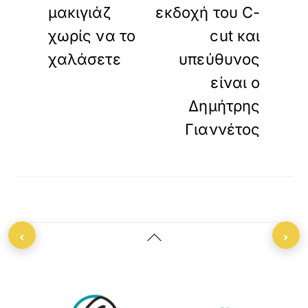
μακιγιάζ
εκδοχή του C-
χωρίς να το
cut και
χαλάσετε
υπεύθυνος
είναι ο
Δημήτρης
Γιαννέτος
‹
›
Back
To
Top