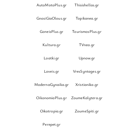
AutoMotoPlus.gr
Thisishellas.gr
GnosiGiaOlous.gr
Topikanea.gr
GoneisPlus.gr
TourismosPlus.gr
Kultura.gr
TVnea.gr
Loatki.gr
Upnow.gr
Loveis.gr
VresSyntages.gr
ModernaGynaika.gr
Xristianika.gr
OikonomiaPlus.gr
ZoumeKalytera.gr
Oikotropia.gr
ZoumeSpiti.gr
Perepet.gr