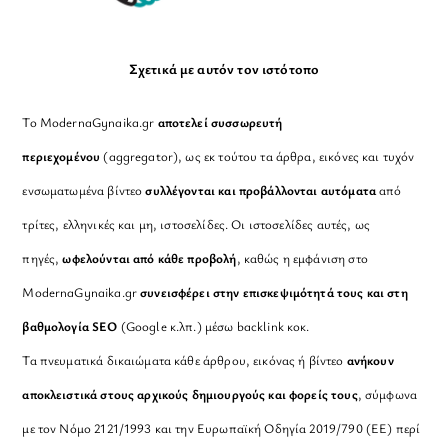
Σχετικά με αυτόν τον ιστότοπο
Το ModernaGynaika.gr
αποτελεί συσσωρευτή
περιεχομένου
(aggregator), ως εκ τούτου τα άρθρα, εικόνες και τυχόν
ενσωματωμένα βίντεο
συλλέγονται και προβάλλονται αυτόματα
από
τρίτες, ελληνικές και μη, ιστοσελίδες. Οι ιστοσελίδες αυτές, ως
πηγές,
ωφελούνται από κάθε προβολή
, καθώς η εμφάνιση στο
ModernaGynaika.gr
συνεισφέρει στην επισκεψιμότητά τους και στη
βαθμολογία SEO
(Google κ.λπ.) μέσω backlink κοκ.
Τα πνευματικά δικαιώματα κάθε άρθρου, εικόνας ή βίντεο
ανήκουν
αποκλειστικά στους αρχικούς δημιουργούς και φορείς τους
, σύμφωνα
με τον Νόμο 2121/1993 και την Ευρωπαϊκή Οδηγία 2019/790 (ΕΕ) περί