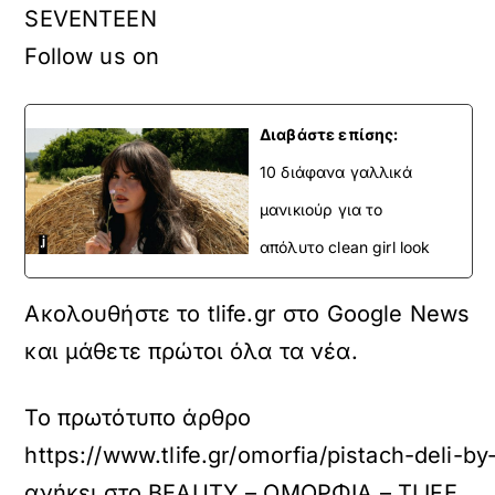
Ετικέτες
SEVENTEEN
Follow us on
Διαβάστε επίσης:
10 διάφανα γαλλικά
μανικιούρ για το
απόλυτο clean girl look
Ακολουθήστε το tlife.gr στο Google News
και μάθετε πρώτοι όλα τα νέα.
Το πρωτότυπο άρθρο
https://www.tlife.gr/omorfia/pistach-deli-b
ανήκει στο
BEAUTY – ΟΜΟΡΦΙΑ – TLIFE