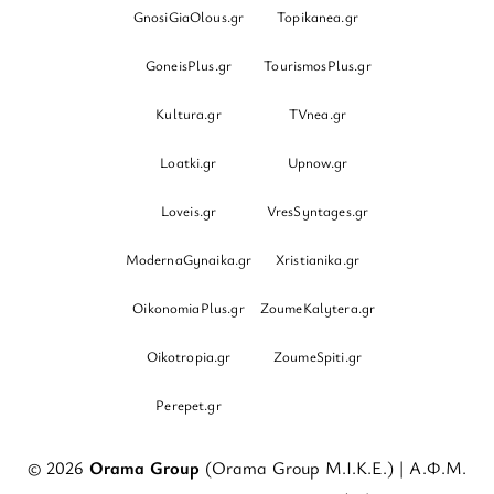
GnosiGiaOlous.gr
Topikanea.gr
GoneisPlus.gr
TourismosPlus.gr
Kultura.gr
TVnea.gr
Loatki.gr
Upnow.gr
Loveis.gr
VresSyntages.gr
ModernaGynaika.gr
Xristianika.gr
OikonomiaPlus.gr
ZoumeKalytera.gr
Oikotropia.gr
ZoumeSpiti.gr
Perepet.gr
© 2026
Orama Group
(Orama Group Μ.Ι.Κ.Ε.) | Α.Φ.Μ.