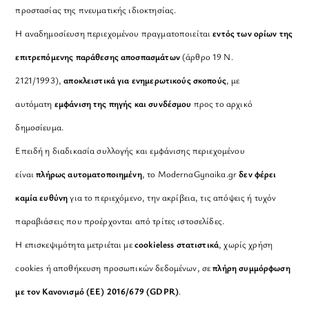
προστασίας της πνευματικής ιδιοκτησίας.
Η αναδημοσίευση περιεχομένου πραγματοποιείται
εντός των ορίων της
επιτρεπόμενης παράθεσης αποσπασμάτων
(άρθρο 19 Ν.
2121/1993),
αποκλειστικά για ενημερωτικούς σκοπούς
, με
αυτόματη
εμφάνιση της πηγής και συνδέσμου
προς το αρχικό
δημοσίευμα.
Επειδή η διαδικασία συλλογής και εμφάνισης περιεχομένου
είναι
πλήρως αυτοματοποιημένη
, το ModernaGynaika.gr
δεν φέρει
καμία ευθύνη
για το περιεχόμενο, την ακρίβεια, τις απόψεις ή τυχόν
παραβιάσεις που προέρχονται από τρίτες ιστοσελίδες.
Η επισκεψιμότητα μετριέται με
cookieless στατιστικά
, χωρίς χρήση
cookies ή αποθήκευση προσωπικών δεδομένων, σε
πλήρη συμμόρφωση
με τον Κανονισμό (ΕΕ) 2016/679 (GDPR)
.