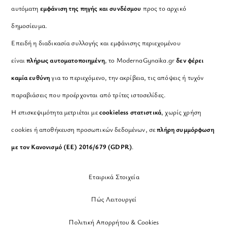
αυτόματη
εμφάνιση της πηγής και συνδέσμου
προς το αρχικό
δημοσίευμα.
Επειδή η διαδικασία συλλογής και εμφάνισης περιεχομένου
είναι
πλήρως αυτοματοποιημένη
, το ModernaGynaika.gr
δεν φέρει
καμία ευθύνη
για το περιεχόμενο, την ακρίβεια, τις απόψεις ή τυχόν
παραβιάσεις που προέρχονται από τρίτες ιστοσελίδες.
Η επισκεψιμότητα μετριέται με
cookieless στατιστικά
, χωρίς χρήση
cookies ή αποθήκευση προσωπικών δεδομένων, σε
πλήρη συμμόρφωση
με τον Κανονισμό (ΕΕ) 2016/679 (GDPR)
.
Εταιρικά Στοιχεία
Πώς Λειτουργεί
Πολιτική Απορρήτου & Cookies