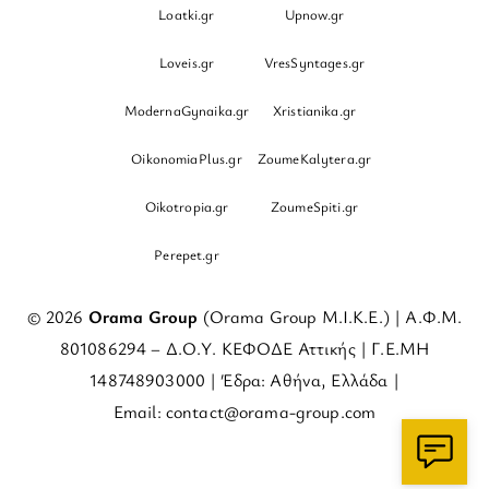
Loatki.gr
Upnow.gr
Loveis.gr
VresSyntages.gr
ModernaGynaika.gr
Xristianika.gr
OikonomiaPlus.gr
ZoumeKalytera.gr
Oikotropia.gr
ZoumeSpiti.gr
Perepet.gr
© 2026
Orama Group
(Orama Group Μ.Ι.Κ.Ε.) | Α.Φ.Μ.
801086294 – Δ.Ο.Υ. ΚΕΦΟΔΕ Αττικής | Γ.Ε.ΜΗ
148748903000 | Έδρα: Αθήνα, Ελλάδα |
Email: contact@orama-group.com