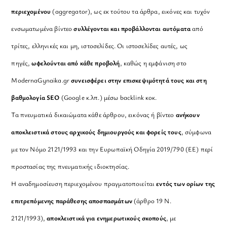
περιεχομένου
(aggregator), ως εκ τούτου τα άρθρα, εικόνες και τυχόν
ενσωματωμένα βίντεο
συλλέγονται και προβάλλονται αυτόματα
από
τρίτες, ελληνικές και μη, ιστοσελίδες. Οι ιστοσελίδες αυτές, ως
πηγές,
ωφελούνται από κάθε προβολή
, καθώς η εμφάνιση στο
ModernaGynaika.gr
συνεισφέρει στην επισκεψιμότητά τους και στη
βαθμολογία SEO
(Google κ.λπ.) μέσω backlink κοκ.
Τα πνευματικά δικαιώματα κάθε άρθρου, εικόνας ή βίντεο
ανήκουν
αποκλειστικά στους αρχικούς δημιουργούς και φορείς τους
, σύμφωνα
με τον Νόμο 2121/1993 και την Ευρωπαϊκή Οδηγία 2019/790 (ΕΕ) περί
προστασίας της πνευματικής ιδιοκτησίας.
Η αναδημοσίευση περιεχομένου πραγματοποιείται
εντός των ορίων της
επιτρεπόμενης παράθεσης αποσπασμάτων
(άρθρο 19 Ν.
2121/1993),
αποκλειστικά για ενημερωτικούς σκοπούς
, με