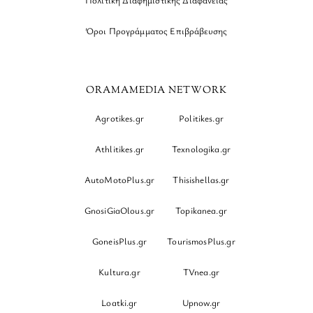
Όροι Προγράμματος Επιβράβευσης
ORAMAMEDIA NETWORK
Agrotikes.gr
Politikes.gr
Athlitikes.gr
Texnologika.gr
AutoMotoPlus.gr
Thisishellas.gr
GnosiGiaOlous.gr
Topikanea.gr
GoneisPlus.gr
TourismosPlus.gr
Kultura.gr
TVnea.gr
Loatki.gr
Upnow.gr