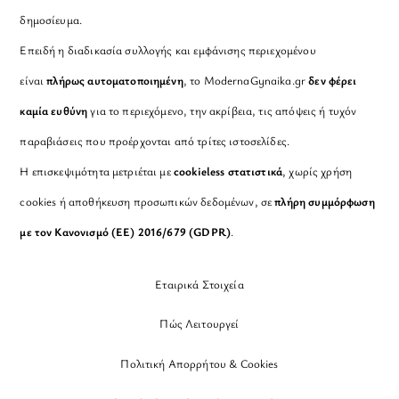
δημοσίευμα.
Επειδή η διαδικασία συλλογής και εμφάνισης περιεχομένου
είναι
πλήρως αυτοματοποιημένη
, το ModernaGynaika.gr
δεν φέρει
καμία ευθύνη
για το περιεχόμενο, την ακρίβεια, τις απόψεις ή τυχόν
παραβιάσεις που προέρχονται από τρίτες ιστοσελίδες.
Η επισκεψιμότητα μετριέται με
cookieless στατιστικά
, χωρίς χρήση
cookies ή αποθήκευση προσωπικών δεδομένων, σε
πλήρη συμμόρφωση
με τον Κανονισμό (ΕΕ) 2016/679 (GDPR)
.
Εταιρικά Στοιχεία
Πώς Λειτουργεί
Πολιτική Απορρήτου & Cookies