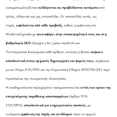
ενσωματωμένα βίντεο
συλλέγονται και προβάλλονται αυτόματα
από
τρίτες, ελληνικές και μη, ιστοσελίδες. Οι ιστοσελίδες αυτές, ως
πηγές,
ωφελούνται από κάθε προβολή
, καθώς η εμφάνιση στο
ModernaGynaika.gr
συνεισφέρει στην επισκεψιμότητά τους και στη
βαθμολογία SEO
(Google κ.λπ.) μέσω backlink κοκ.
Τα πνευματικά δικαιώματα κάθε άρθρου, εικόνας ή βίντεο
ανήκουν
αποκλειστικά στους αρχικούς δημιουργούς και φορείς τους
, σύμφωνα
με τον Νόμο 2121/1993 και την Ευρωπαϊκή Οδηγία 2019/790 (ΕΕ) περί
προστασίας της πνευματικής ιδιοκτησίας.
Η αναδημοσίευση περιεχομένου πραγματοποιείται
εντός των ορίων της
επιτρεπόμενης παράθεσης αποσπασμάτων
(άρθρο 19 Ν.
2121/1993),
αποκλειστικά για ενημερωτικούς σκοπούς
, με
αυτόματη
εμφάνιση της πηγής και συνδέσμου
προς το αρχικό