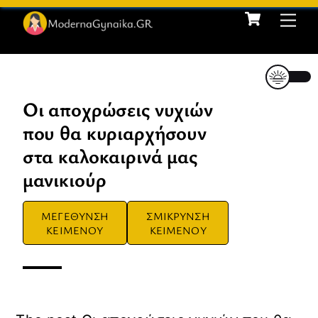
Cart
Skip
Me
to
content
Οι αποχρώσεις νυχιών
που θα κυριαρχήσουν
στα καλοκαιρινά μας
μανικιούρ
ΜΕΓΕΘΥΝΣΗ
ΣΜΙΚΡΥΝΣΗ
ΚΕΙΜΕΝΟΥ
ΚΕΙΜΕΝΟΥ