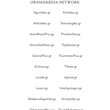
ORAMAMEDIA NETWORK
Agrotikes.gr
Politikes.gr
Athlitikes.gr
Texnologika.gr
AutoMotoPlus.gr
Thisishellas.gr
GnosiGiaOlous.gr
Topikanea.gr
GoneisPlus.gr
TourismosPlus.gr
Kultura.gr
TVnea.gr
Loatki.gr
Upnow.gr
Loveis.gr
VresSyntages.gr
ModernaGynaika.gr
Xristianika.gr
OikonomiaPlus.gr
ZoumeKalytera.gr