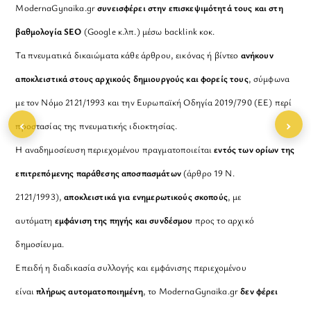
ModernaGynaika.gr
συνεισφέρει στην επισκεψιμότητά τους και στη
βαθμολογία SEO
(Google κ.λπ.) μέσω backlink κοκ.
Τα πνευματικά δικαιώματα κάθε άρθρου, εικόνας ή βίντεο
ανήκουν
αποκλειστικά στους αρχικούς δημιουργούς και φορείς τους
, σύμφωνα
με τον Νόμο 2121/1993 και την Ευρωπαϊκή Οδηγία 2019/790 (ΕΕ) περί
‹
›
προστασίας της πνευματικής ιδιοκτησίας.
Η αναδημοσίευση περιεχομένου πραγματοποιείται
εντός των ορίων της
επιτρεπόμενης παράθεσης αποσπασμάτων
(άρθρο 19 Ν.
2121/1993),
αποκλειστικά για ενημερωτικούς σκοπούς
, με
αυτόματη
εμφάνιση της πηγής και συνδέσμου
προς το αρχικό
δημοσίευμα.
Επειδή η διαδικασία συλλογής και εμφάνισης περιεχομένου
είναι
πλήρως αυτοματοποιημένη
, το ModernaGynaika.gr
δεν φέρει